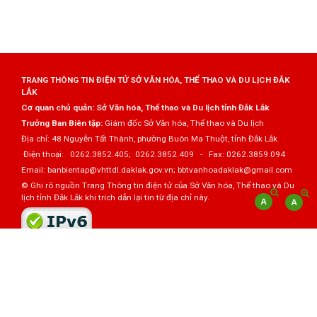
TRANG THÔNG TIN ĐIỆN TỬ SỞ VĂN HÓA, THỂ THAO VÀ DU LỊCH ĐẮK
LẮK
Cơ quan chủ quản: Sở Văn hóa, Thể thao và Du lịch tỉnh Đắk Lắk
Trưởng Ban Biên tập:
Giám đốc Sở Văn hóa, Thể thao và Du lịch
Địa chỉ: 48 Nguyễn Tất Thành, phường Buôn Ma Thuột, tỉnh Đắk Lắk
Điện thoại: 0262.3852.405; 0262.3852.409 - Fax: 0262.3859.094
Email: banbientap@vhttdl.daklak.gov.vn; bbtvanhoadaklak@gmail.com
© Ghi rõ nguồn Trang Thông tin điện tử của Sở Văn hóa, Thể thao và Du
lịch tỉnh Đắk Lắk khi trích dẫn lại tin từ địa chỉ này.
Thực hiện bởi
VNPT Đắk Lắk