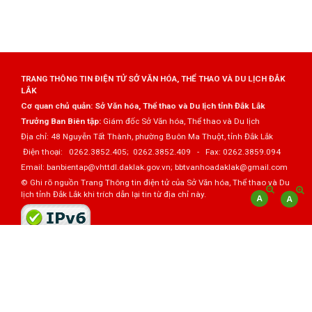
TRANG THÔNG TIN ĐIỆN TỬ SỞ VĂN HÓA, THỂ THAO VÀ DU LỊCH ĐẮK
LẮK
Cơ quan chủ quản: Sở Văn hóa, Thể thao và Du lịch tỉnh Đắk Lắk
Trưởng Ban Biên tập:
Giám đốc Sở Văn hóa, Thể thao và Du lịch
Địa chỉ: 48 Nguyễn Tất Thành, phường Buôn Ma Thuột, tỉnh Đắk Lắk
Điện thoại: 0262.3852.405; 0262.3852.409 - Fax: 0262.3859.094
Email: banbientap@vhttdl.daklak.gov.vn; bbtvanhoadaklak@gmail.com
© Ghi rõ nguồn Trang Thông tin điện tử của Sở Văn hóa, Thể thao và Du
lịch tỉnh Đắk Lắk khi trích dẫn lại tin từ địa chỉ này.
Thực hiện bởi
VNPT Đắk Lắk