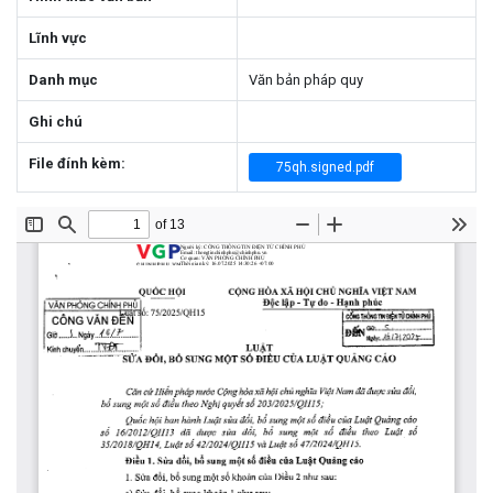
Lĩnh vực
Danh mục
Văn bản pháp quy
Ghi chú
File đính kèm:
75qh.signed.pdf