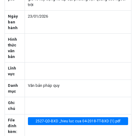
trời
Ngày
23/01/2026
ban
hành
Hình
thức
văn
bản
Lĩnh
vực
Danh
Văn bản pháp quy
mục
Ghi
chú
File
2527-QD-BXD _hieu luc cua 04-2018-TT-BXD (1).pdf
đính
kèm: