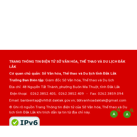
TRANG THÔNG TIN ĐIỆN TỬ SỞ VĂN HÓA, THỂ THAO VÀ DU LỊCH ĐẮK
LẮK
Cơ quan chủ quản: Sở Văn hóa, Thể thao và Du lịch tỉnh Đắk Lắk
Trưởng Ban Biên tập:
Giám đốc Sở Văn hóa, Thể thao và Du lịch
Địa chỉ: 48 Nguyễn Tất Thành, phường Buôn Ma Thuột, tỉnh Đắk Lắk
Điện thoại: 0262.3852.405; 0262.3852.409 - Fax: 0262.3859.094
Email: banbientap@vhttdl.daklak.gov.vn; bbtvanhoadaklak@gmail.com
© Ghi rõ nguồn Trang Thông tin điện tử của Sở Văn hóa, Thể thao và Du
lịch tỉnh Đắk Lắk khi trích dẫn lại tin từ địa chỉ này.
Thực hiện bởi
VNPT Đắk Lắk