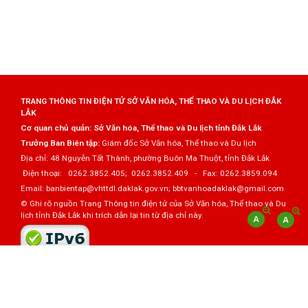
TRANG THÔNG TIN ĐIỆN TỬ SỞ VĂN HÓA, THỂ THAO VÀ DU LỊCH ĐẮK
LẮK
Cơ quan chủ quản: Sở Văn hóa, Thể thao và Du lịch tỉnh Đắk Lắk
Trưởng Ban Biên tập:
Giám đốc Sở Văn hóa, Thể thao và Du lịch
Địa chỉ: 48 Nguyễn Tất Thành, phường Buôn Ma Thuột, tỉnh Đắk Lắk
Điện thoại: 0262.3852.405; 0262.3852.409 - Fax: 0262.3859.094
Email: banbientap@vhttdl.daklak.gov.vn; bbtvanhoadaklak@gmail.com
© Ghi rõ nguồn Trang Thông tin điện tử của Sở Văn hóa, Thể thao và Du
lịch tỉnh Đắk Lắk khi trích dẫn lại tin từ địa chỉ này.
Thực hiện bởi
VNPT Đắk Lắk