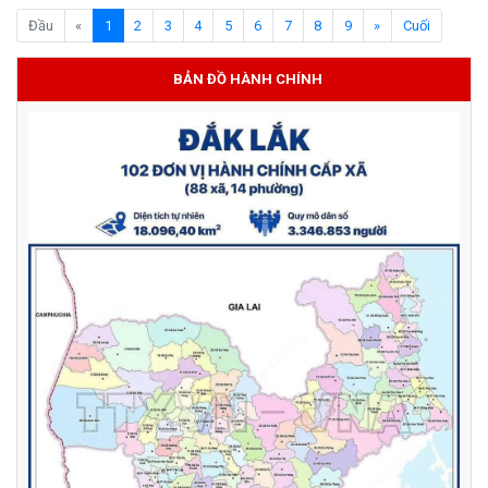
(current)
Đầu
«
1
2
3
4
5
6
7
8
9
»
Cuối
BẢN ĐỒ HÀNH CHÍNH