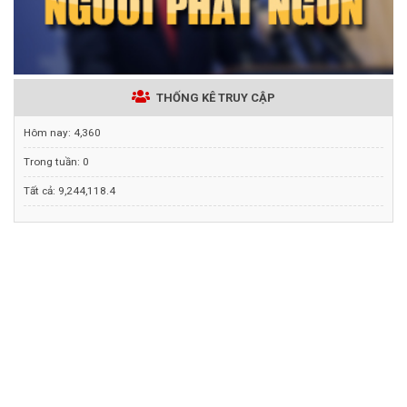
THỐNG KÊ TRUY CẬP
Hôm nay:
4,360
Trong tuần:
0
Tất cả:
9,244,118.4