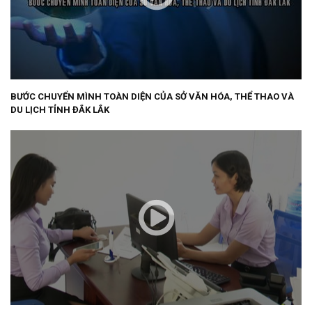
BƯỚC CHUYỂN MÌNH TOÀN DIỆN CỦA SỞ VĂN HÓA, THỂ THAO VÀ
DU LỊCH TỈNH ĐẮK LẮK