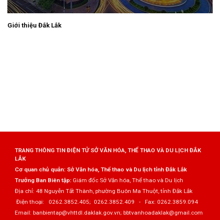
Giới thiệu Đắk Lắk
TRANG THÔNG TIN ĐIỆN TỬ SỞ VĂN HÓA, THỂ THAO VÀ DU LỊCH ĐẮK
LẮK
Cơ quan chủ quản: Sở Văn hóa, Thể thao và Du lịch tỉnh Đắk Lắk
Trưởng Ban Biên tập:
Giám đốc Sở Văn hóa, Thể thao và Du lịch
Địa chỉ: 48 Nguyễn Tất Thành, phường Buôn Ma Thuột, tỉnh Đắk Lắk
Điện thoại: 0262.3852.405; 0262.3852.409 - Fax: 0262.3859.094
Email: banbientap@vhttdl.daklak.gov.vn; bbtvanhoadaklak@gmail.com