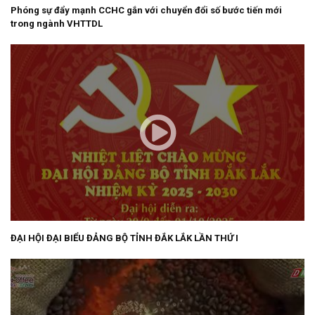
Phóng sự đẩy mạnh CCHC gắn với chuyển đổi số bước tiến mới
trong ngành VHTTDL
ĐẠI HỘI ĐẠI BIỂU ĐẢNG BỘ TỈNH ĐẮK LẮK LẦN THỨ I