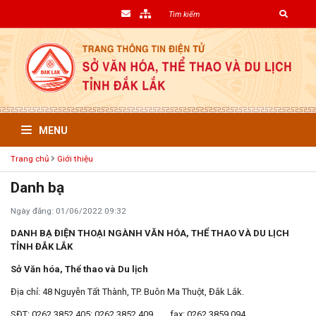
MENU
Trang chủ
Giới thiệu
Danh bạ
Ngày đăng: 01/06/2022 09:32
DANH BẠ ĐIỆN THOẠI NGÀNH VĂN HÓA, THỂ THAO VÀ DU LỊCH
TỈNH ĐẮK LẮK
Sở Văn hóa, Thể thao và Du lịch
Địa chỉ: 48 Nguyễn Tất Thành, TP. Buôn Ma Thuột, Đắk Lắk.
SĐT: 0262.3852.405; 0262.3852.409 fax: 0262.3859.094