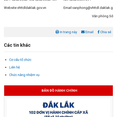
Website:vhttdldaklak.gov.vn Email:vanphong@vhttdl.daklak.gov.
Văn phòng Sở
In trang này
Email
Chia sẻ
Các tin khác
Cơ cấu tổ chức
Liên hệ
Chức năng nhiệm vụ
BẢN ĐỒ HÀNH CHÍNH