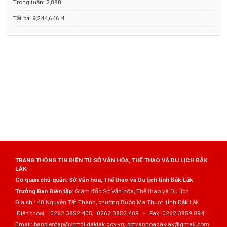
Trong tuần:
2,888
Tất cả:
9,244,646.4
TRANG THÔNG TIN ĐIỆN TỬ SỞ VĂN HÓA, THỂ THAO VÀ DU LỊCH ĐẮK
LẮK
Cơ quan chủ quản: Sở Văn hóa, Thể thao và Du lịch tỉnh Đắk Lắk
Trưởng Ban Biên tập:
Giám đốc Sở Văn hóa, Thể thao và Du lịch
Địa chỉ: 48 Nguyễn Tất Thành, phường Buôn Ma Thuột, tỉnh Đắk Lắk
Điện thoại: 0262.3852.405; 0262.3852.409 - Fax: 0262.3859.094
Email: banbientap@vhttdl.daklak.gov.vn; bbtvanhoadaklak@gmail.com