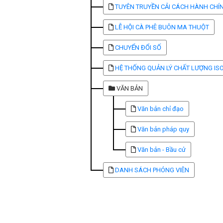
TUYÊN TRUYỀN CẢI CÁCH HÀNH CHÍ
LỄ HỘI CÀ PHÊ BUÔN MA THUỘT
CHUYỂN ĐỔI SỐ
HỆ THỐNG QUẢN LÝ CHẤT LƯỢNG IS
VĂN BẢN
Văn bản chỉ đạo
Văn bản pháp quy
Văn bản - Bầu cử
DANH SÁCH PHÓNG VIÊN