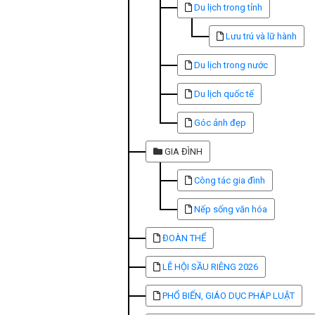
Du lịch trong tỉnh
Lưu trú và lữ hành
Du lịch trong nước
Du lịch quốc tế
Góc ảnh đẹp
GIA ĐÌNH
Công tác gia đình
Nếp sống văn hóa
ĐOÀN THỂ
LỄ HỘI SẦU RIÊNG 2026
PHỔ BIẾN, GIÁO DỤC PHÁP LUẬT