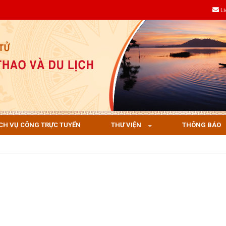
L
CH VỤ CÔNG TRỰC TUYẾN
THƯ VIỆN
THÔNG BÁO