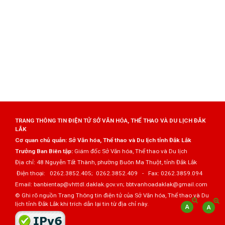
TRANG THÔNG TIN ĐIỆN TỬ SỞ VĂN HÓA, THỂ THAO VÀ DU LỊCH ĐẮK
LẮK
Cơ quan chủ quản: Sở Văn hóa, Thể thao và Du lịch tỉnh Đắk Lắk
Trưởng Ban Biên tập:
Giám đốc Sở Văn hóa, Thể thao và Du lịch
Địa chỉ: 48 Nguyễn Tất Thành, phường Buôn Ma Thuột, tỉnh Đắk Lắk
Điện thoại: 0262.3852.405; 0262.3852.409 - Fax: 0262.3859.094
Email: banbientap@vhttdl.daklak.gov.vn; bbtvanhoadaklak@gmail.com
© Ghi rõ nguồn Trang Thông tin điện tử của Sở Văn hóa, Thể thao và Du
lịch tỉnh Đắk Lắk khi trích dẫn lại tin từ địa chỉ này.