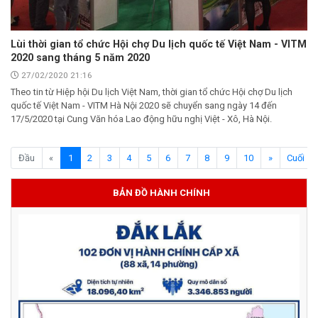
Lùi thời gian tổ chức Hội chợ Du lịch quốc tế Việt Nam - VITM
2020 sang tháng 5 năm 2020
27/02/2020 21:16
Theo tin từ Hiệp hội Du lịch Việt Nam, thời gian tổ chức Hội chợ Du lịch
quốc tế Việt Nam - VITM Hà Nội 2020 sẽ chuyển sang ngày 14 đến
17/5/2020 tại Cung Văn hóa Lao động hữu nghị Việt - Xô, Hà Nội.
(current)
Đầu
«
1
2
3
4
5
6
7
8
9
10
»
Cuối
BẢN ĐỒ HÀNH CHÍNH