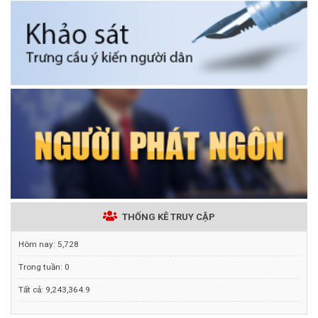
THỐNG KÊ TRUY CẬP
Hôm nay:
5,728
Trong tuần:
0
Tất cả:
9,243,364.9