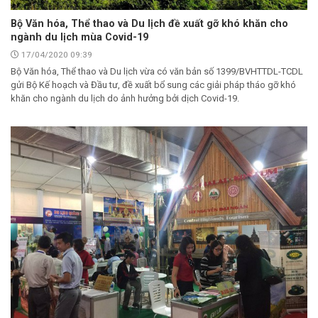
Bộ Văn hóa, Thể thao và Du lịch đề xuất gỡ khó khăn cho
ngành du lịch mùa Covid-19
17/04/2020 09:39
Bộ Văn hóa, Thể thao và Du lịch vừa có văn bản số 1399/BVHTTDL-TCDL
gửi Bộ Kế hoạch và Đầu tư, đề xuất bổ sung các giải pháp tháo gỡ khó
khăn cho ngành du lịch do ảnh hưởng bởi dịch Covid-19.