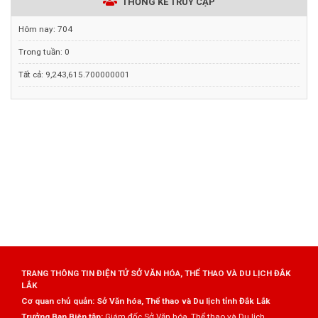
THỐNG KÊ TRUY CẬP
Hôm nay:
704
Trong tuần:
0
Tất cả:
9,243,615.700000001
TRANG THÔNG TIN ĐIỆN TỬ SỞ VĂN HÓA, THỂ THAO VÀ DU LỊCH ĐẮK
LẮK
Cơ quan chủ quản: Sở Văn hóa, Thể thao và Du lịch tỉnh Đắk Lắk
Trưởng Ban Biên tập:
Giám đốc Sở Văn hóa, Thể thao và Du lịch