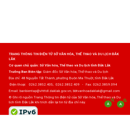
TRANG THÔNG TIN ĐIỆN TỬ SỞ VĂN HÓA, THỂ THAO VÀ DU LỊCH ĐẮK
LẮK
Cơ quan chủ quản: Sở Văn hóa, Thể thao và Du lịch tỉnh Đắk Lắk
Trưởng Ban Biên tập:
Giám đốc Sở Văn hóa, Thể thao và Du lịch
Địa chỉ: 48 Nguyễn Tất Thành, phường Buôn Ma Thuột, tỉnh Đắk Lắk
Điện thoại: 0262.3852.405; 0262.3852.409 - Fax: 0262.3859.094
Email: banbientap@vhttdl.daklak.gov.vn; bbtvanhoadaklak@gmail.com
© Ghi rõ nguồn Trang Thông tin điện tử của Sở Văn hóa, Thể thao và Du
lịch tỉnh Đắk Lắk khi trích dẫn lại tin từ địa chỉ này.
Thực hiện bởi
VNPT Đắk Lắk