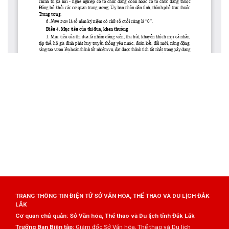
TRANG THÔNG TIN ĐIỆN TỬ SỞ VĂN HÓA, THỂ THAO VÀ DU LỊCH ĐẮK
LẮK
Cơ quan chủ quản: Sở Văn hóa, Thể thao và Du lịch tỉnh Đắk Lắk
Trưởng Ban Biên tập:
Giám đốc Sở Văn hóa, Thể thao và Du lịch