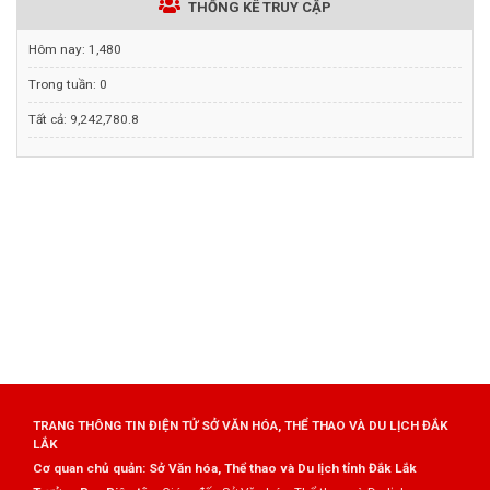
THỐNG KÊ TRUY CẬP
Hôm nay:
1,480
Trong tuần:
0
Tất cả:
9,242,780.8
TRANG THÔNG TIN ĐIỆN TỬ SỞ VĂN HÓA, THỂ THAO VÀ DU LỊCH ĐẮK
LẮK
Cơ quan chủ quản: Sở Văn hóa, Thể thao và Du lịch tỉnh Đắk Lắk