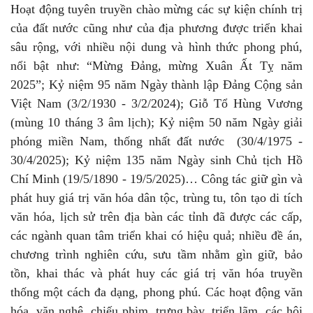
Hoạt động tuyên truyền chào mừng các sự kiện chính trị
của đất nước cũng như của địa phương được triển khai
sâu rộng, với nhiều nội dung và hình thức phong phú,
nổi bật như: “Mừng Đảng, mừng Xuân Ất Tỵ năm
2025”; Kỷ niệm 95 năm Ngày thành lập Đảng Cộng sản
Việt Nam (3/2/1930 - 3/2/2024); Giỗ Tổ Hùng Vương
(mùng 10 tháng 3 âm lịch); Kỷ niệm 50 năm Ngày giải
phóng miền Nam, thống nhất đất nước (30/4/1975 -
30/4/2025); Kỷ niệm 135 năm Ngày sinh Chủ tịch Hồ
Chí Minh (19/5/1890 - 19/5/2025)… Công tác giữ gìn và
phát huy giá trị văn hóa dân tộc, trùng tu, tôn tạo di tích
văn hóa, lịch sử trên địa bàn các tỉnh đã được các cấp,
các ngành quan tâm triển khai có hiệu quả; nhiều đề án,
chương trình nghiên cứu, sưu tầm nhằm gìn giữ, bảo
tồn, khai thác và phát huy các giá trị văn hóa truyền
thống một cách đa dạng, phong phú. Các hoạt động văn
hóa, văn nghệ, chiếu phim, trưng bày, triển lãm, các hội