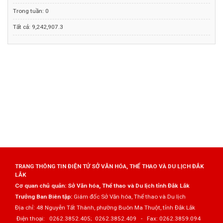
Trong tuần:
0
Tất cả:
9,242,907.3
TRANG THÔNG TIN ĐIỆN TỬ SỞ VĂN HÓA, THỂ THAO VÀ DU LỊCH ĐẮK
LẮK
Cơ quan chủ quản: Sở Văn hóa, Thể thao và Du lịch tỉnh Đắk Lắk
Trưởng Ban Biên tập:
Giám đốc Sở Văn hóa, Thể thao và Du lịch
Địa chỉ: 48 Nguyễn Tất Thành, phường Buôn Ma Thuột, tỉnh Đắk Lắk
Điện thoại: 0262.3852.405; 0262.3852.409 - Fax: 0262.3859.094