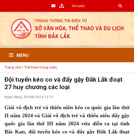
MENU
Trang chủ
Thể thao trong nước
Đội tuyển kéo co và đẩy gậy Đắk Lắk đoạt
27 huy chương các loại
Ngày đăng: 30/08/2024 15:27
Giải vô địch trẻ và thiếu niên kéo co quốc gia lần thứ
II năm 2024 và Giải vô địch trẻ và thiếu niên đẩy gậy
quốc gia lần thứ III năm 2024 vừa diễn ra tại tỉnh
Bắc Kạn, đội tuyển kéo co và đẩy gậy Đắk Lắk đoạt