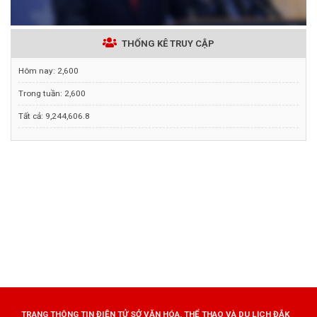
THỐNG KÊ TRUY CẬP
Hôm nay:
2,600
Trong tuần:
2,600
Tất cả:
9,244,606.8
TRANG THÔNG TIN ĐIỆN TỬ SỞ VĂN HÓA, THỂ THAO VÀ DU LỊCH ĐẮK