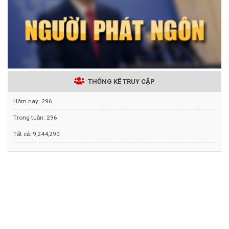
THỐNG KÊ TRUY CẬP
Hôm nay:
296
Trong tuần:
296
Tất cả:
9,244,290