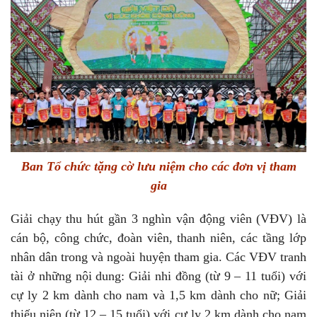
Ban Tổ chức tặng cờ lưu niệm cho các đơn vị tham
gia
Giải chạy thu hút gần 3 nghìn vận động viên (VĐV) là
cán bộ, công chức, đoàn viên, thanh niên, các tầng lớp
nhân dân trong và ngoài huyện tham gia. Các VĐV tranh
tài ở những nội dung: Giải nhi đồng (từ 9 – 11 tuổi) với
cự ly 2 km dành cho nam và 1,5 km dành cho nữ; Giải
thiếu niên (từ 12 – 15 tuổi) với cự ly 2 km dành cho nam