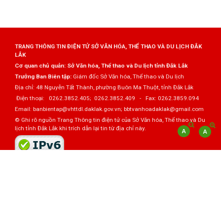
TRANG THÔNG TIN ĐIỆN TỬ SỞ VĂN HÓA, THỂ THAO VÀ DU LỊCH ĐẮK
LẮK
Cơ quan chủ quản: Sở Văn hóa, Thể thao và Du lịch tỉnh Đắk Lắk
Trưởng Ban Biên tập:
Giám đốc Sở Văn hóa, Thể thao và Du lịch
Địa chỉ: 48 Nguyễn Tất Thành, phường Buôn Ma Thuột, tỉnh Đắk Lắk
Điện thoại: 0262.3852.405; 0262.3852.409 - Fax: 0262.3859.094
Email: banbientap@vhttdl.daklak.gov.vn; bbtvanhoadaklak@gmail.com
© Ghi rõ nguồn Trang Thông tin điện tử của Sở Văn hóa, Thể thao và Du
lịch tỉnh Đắk Lắk khi trích dẫn lại tin từ địa chỉ này.
Thực hiện bởi
VNPT Đắk Lắk
Đã kết nối EMC