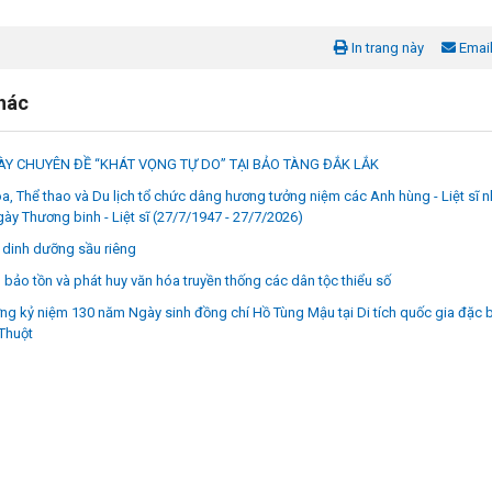
In trang này
Emai
khác
Y CHUYÊN ĐỀ “KHÁT VỌNG TỰ DO” TẠI BẢO TÀNG ĐẮK LẮK
a, Thể thao và Du lịch tổ chức dâng hương tưởng niệm các Anh hùng - Liệt sĩ 
ày Thương binh - Liệt sĩ (27/7/1947 - 27/7/2026)
dinh dưỡng sầu riêng
bảo tồn và phát huy văn hóa truyền thống các dân tộc thiểu số
g kỷ niệm 130 năm Ngày sinh đồng chí Hồ Tùng Mậu tại Di tích quốc gia đặc b
Thuột