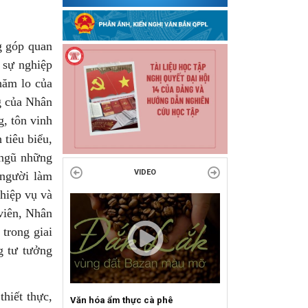
g góp quan
 sự nghiệp
hăm lo của
g của Nhân
, tôn vinh
 tiêu biểu,
 ngũ những
VIDEO
 người làm
ghiệp vụ và
viên, Nhân
 trong giai
g tư tưởng
hiết thực,
Văn hóa ẩm thực cà phê
Sự kiện mở màn Mùa du lịch 2