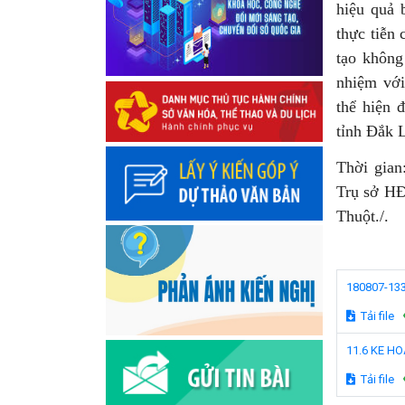
hiệu quả 
thực tiễn
tạo không
nhiệm với
thể hiện 
tỉnh Đắk 
Thời gian
Trụ sở H
Thuột./.
180807-13
Tải file
11.6 KE HO
Tải file