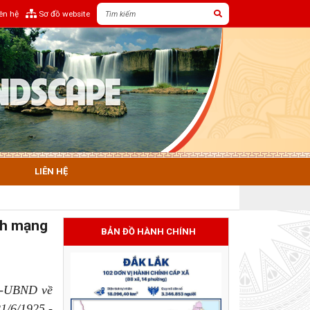
iên hệ
Sơ đồ website
LIÊN HỆ
ch mạng
BẢN ĐỒ HÀNH CHÍNH
H-UBND về
1/6/1925 -