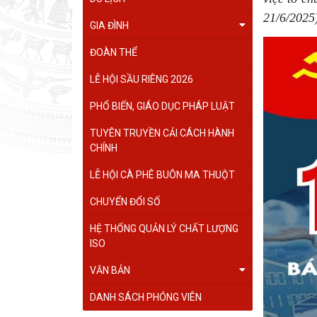
21/6/202
GIA ĐÌNH
ĐOÀN THỂ
LỄ HỘI SẦU RIÊNG 2026
PHỔ BIẾN, GIÁO DỤC PHÁP LUẬT
TUYÊN TRUYỀN CẢI CÁCH HÀNH
CHÍNH
LỄ HỘI CÀ PHÊ BUÔN MA THUỘT
CHUYỂN ĐỔI SỐ
HỆ THỐNG QUẢN LÝ CHẤT LƯỢNG
ISO
VĂN BẢN
DANH SÁCH PHÓNG VIÊN