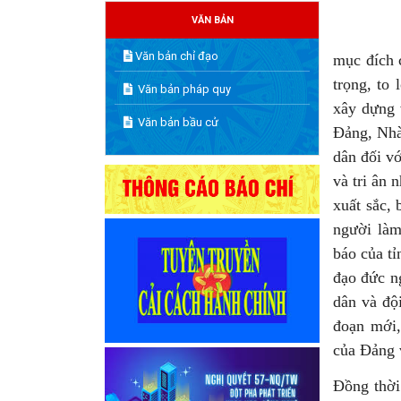
VĂN BẢN
Văn bản chỉ đạo
mục đích 
trọng, to
Văn bản pháp quy
xây dựng 
Văn bản bầu cử
Đảng, Nhà
dân đối v
và tri ân 
xuất sắc,
người làm
báo của tỉ
đạo đức n
dân và đội
đoạn mới,
của Đảng 
Đồng thời