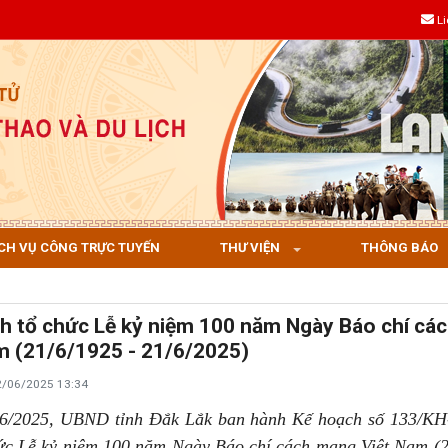
L
CH VỤ CÔNG TRỰC TUYẾN
THƯ VIỆN
THÔNG BÁO
h tổ chức Lễ kỷ niệm 100 năm Ngày Báo chí cá
m (21/6/1925 - 21/6/2025)
2/06/2025 13:34
06/2025, UBND tỉnh Đắk Lắk ban hành Kế hoạch số 133/K
hức Lễ kỷ niệm 100 năm Ngày Báo chí cách mạng Việt Nam (2