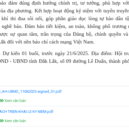
bảo đảm đúng định hướng chính trị, tư tưởng, phù hợp với
 của địa phương. Kết hợp hoạt động kỷ niệm với tuyên truyền
 khí thi đua sôi nổi, góp phần giáo dục lòng tự hào dân tộ
 nghề báo. Đảm bảo tiết kiệm, an toàn, không phô trương
được sự quan tâm, trân trọng của Đảng bộ, chính quyền v
Lắk đối với nền báo chí cách mạng Việt Nam.
: Dự kiến 01 buổi, trước ngày 21/6/2025. Địa điểm: Hội tr
ĐND - UBND tỉnh Đắk Lắk, số 09 đường Lê Duẩn, thành ph
3_KH-UBND_11062025-signed_01.pdf
Xem văn bản
ACH TRIEN KHAI LE KY NIEM.pdf
Xem văn bản