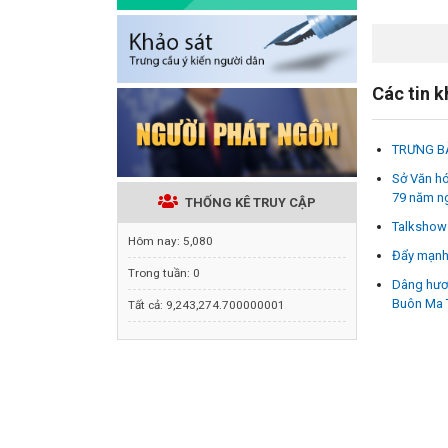
Các tin 
TRƯNG BÀ
Sở Văn hó
79 năm ng
THỐNG KÊ TRUY CẬP
Talkshow 
Hôm nay:
5,080
Đẩy mạnh 
Trong tuần:
0
Dâng hươn
Buôn Ma 
Tất cả:
9,243,274.700000001