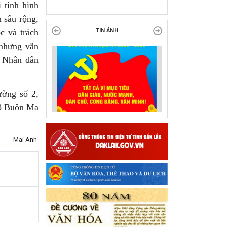
tại Đắk Lắk
 tình hình
 sâu rộng,
c và trách
TIN ẢNH
 nhưng vẫn
à Nhân dân
ường số 2,
ố Buôn Ma
Mai Anh