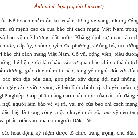
Ảnh minh họa (nguồn Internet)
của Kế hoạch nhằm ôn lại truyền thống vẻ vang, những đón
 lớn, sứ mệnh cao cả của báo chí cách mạng Việt Nam trong
và bảo vệ quê hương, đất nước. Khẳng định sự quan tâm c
 nước, cấp ủy, chính quyền địa phương, sự ủng hộ, tin tưởn
ới báo chí cách mạng Việt Nam. Cổ vũ, động viên, biểu dương
những thế hệ người làm báo, các cơ quan báo chí có thành tích
 bồi dưỡng, giáo dục niềm tự hào, lòng yêu nghề đối với đội
 báo trên địa bàn tỉnh, góp phần xây dựng đội ngũ những
nh ngày càng vững vàng về bản lĩnh chính trị, chuyên môn n
ghề nghiệp. Góp phần nâng cao nhận thức của cán bộ, đảng 
 ngũ người làm báo về vị trí, vai trò của báo chí cách mạng
 đặc biệt là trong công cuộc chuyển đổi số, bảo vệ nền tản
và phát triển văn hóa con người Đắk Lắk.
 các hoạt động kỷ niệm được tổ chức trang trọng, chu đáo, t