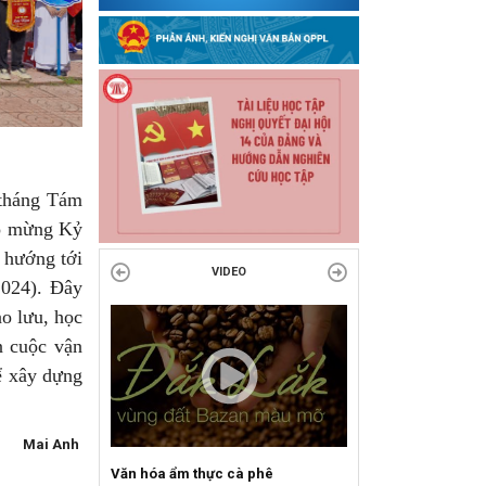
 tháng Tám
ào mừng Kỷ
ướng tới
VIDEO
/2024). Đây
ao lưu, học
n cuộc vận
ể xây dựng
Mai Anh
Văn hóa ẩm thực cà phê
Sự kiện mở màn Mùa du lịc