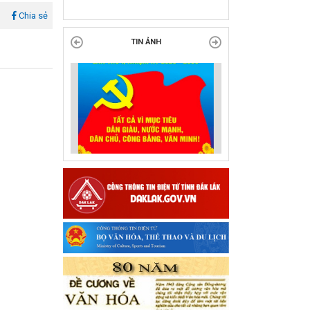
tại Đắk Lắk
l
Chia sẻ
TIN ẢNH