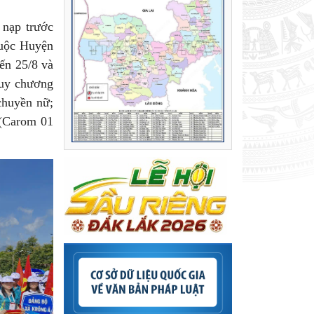
nạp trước
huộc Huyện
ến 25/8 và
 Huy chương
chuyền nữ;
 (Carom 01