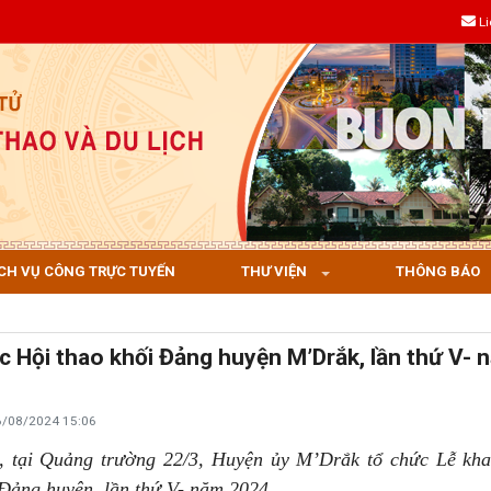
L
CH VỤ CÔNG TRỰC TUYẾN
THƯ VIỆN
THÔNG BÁO
c Hội thao khối Đảng huyện M’Drắk, lần thứ V- 
6/08/2024 15:06
, tại Quảng trường 22/3, Huyện ủy M’Drắk tổ chức Lễ kh
 Đảng huyện, lần thứ V- năm 2024.