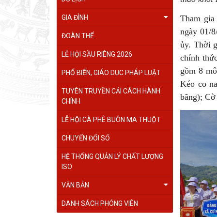
GIA ĐÌNH
Tham gia c
ngày 01/8
ĐOÀN THỂ
ủy. Thời g
LỄ HỘI SẦU RIÊNG 2026
chính thư
gồm 8 mô
PHỔ BIẾN, GIÁO DỤC PHÁP LUẬT
Kéo co na
TUYÊN TRUYỀN CẢI CÁCH HÀNH
băng); Cờ
CHÍNH
LỄ HỘI CÀ PHÊ BUÔN MA THUỘT
CHUYỂN ĐỔI SỐ
HỆ THỐNG QUẢN LÝ CHẤT LƯỢNG
ISO
VĂN BẢN
DANH SÁCH PHÓNG VIÊN