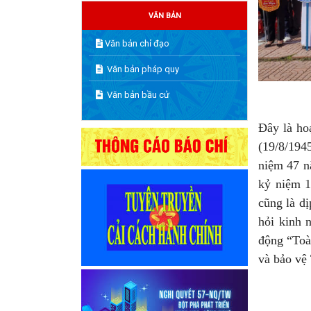
VĂN BẢN
Văn bản chỉ đạo
Văn bản pháp quy
Văn bản bầu cử
Đây là ho
(19/8/194
niệm 47 n
kỷ niệm 
cũng là d
hỏi kinh n
động “Toà
và bảo vê