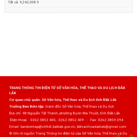
Tất cả:
9,242,308.9
TRANG THÔNG TIN ĐIỆN TỬ SỞ VĂN HÓA, THỂ THAO VÀ DU LỊCH ĐẮK
LẮK
Cơ quan chủ quản: Sở Văn hóa, Thể thao và Du lịch tỉnh Đắk Lắk
Trưởng Ban Biên tập:
Giám đốc Sở Văn hóa, Thể thao và Du lịch
Địa chỉ: 48 Nguyễn Tất Thành, phường Buôn Ma Thuột, tỉnh Đắk Lắk
Điện thoại: 0262.3852.405; 0262.3852.409 - Fax: 0262.3859.094
Email: banbientap@vhttdl.daklak.gov.vn; bbtvanhoadaklak@gmail.com
© Ghi rõ nguồn Trang Thông tin điện tử của Sở Văn hóa, Thể thao và Du