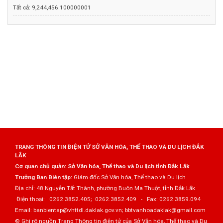
Tất cả:
9,244,456.100000001
TRANG THÔNG TIN ĐIỆN TỬ SỞ VĂN HÓA, THỂ THAO VÀ DU LỊCH ĐẮK
LẮK
Cơ quan chủ quản: Sở Văn hóa, Thể thao và Du lịch tỉnh Đắk Lắk
Trưởng Ban Biên tập:
Giám đốc Sở Văn hóa, Thể thao và Du lịch
Địa chỉ: 48 Nguyễn Tất Thành, phường Buôn Ma Thuột, tỉnh Đắk Lắk
Điện thoại: 0262.3852.405; 0262.3852.409 - Fax: 0262.3859.094
Email: banbientap@vhttdl.daklak.gov.vn; bbtvanhoadaklak@gmail.com
© Ghi rõ nguồn Trang Thông tin điện tử của Sở Văn hóa, Thể thao và Du