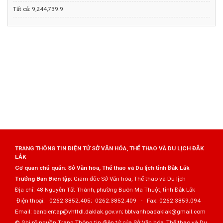
Tất cả:
9,244,739.9
TRANG THÔNG TIN ĐIỆN TỬ SỞ VĂN HÓA, THỂ THAO VÀ DU LỊCH ĐẮK
LẮK
Cơ quan chủ quản: Sở Văn hóa, Thể thao và Du lịch tỉnh Đắk Lắk
Trưởng Ban Biên tập:
Giám đốc Sở Văn hóa, Thể thao và Du lịch
Địa chỉ: 48 Nguyễn Tất Thành, phường Buôn Ma Thuột, tỉnh Đắk Lắk
Điện thoại: 0262.3852.405; 0262.3852.409 - Fax: 0262.3859.094
Email: banbientap@vhttdl.daklak.gov.vn; bbtvanhoadaklak@gmail.com
© Ghi rõ nguồn Trang Thông tin điện tử của Sở Văn hóa, Thể thao và Du