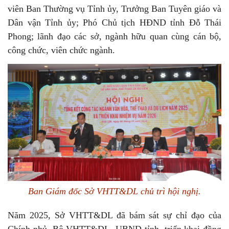
viên Ban Thường vụ Tỉnh ủy, Trưởng Ban Tuyên giáo và
Dân vận Tỉnh ủy; Phó Chủ tịch HĐND tỉnh Đỗ Thái
Phong; lãnh đạo các sở, ngành hữu quan cùng cán bộ,
công chức, viên chức ngành.
Ban Giám đốc Sở VHTT&DL chủ trì hội nghị.
Năm 2025, Sở VHTT&DL đã bám sát sự chỉ đạo của
Chính phủ, Bộ VHTT&DL, UBND tỉnh, triển khai đồng