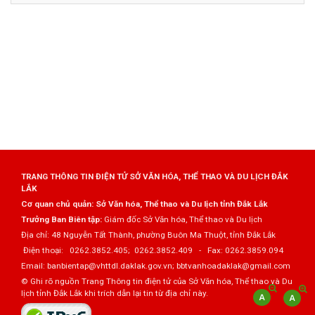
TRANG THÔNG TIN ĐIỆN TỬ SỞ VĂN HÓA, THỂ THAO VÀ DU LỊCH ĐẮK
LẮK
Cơ quan chủ quản: Sở Văn hóa, Thể thao và Du lịch tỉnh Đắk Lắk
Trưởng Ban Biên tập:
Giám đốc Sở Văn hóa, Thể thao và Du lịch
Địa chỉ: 48 Nguyễn Tất Thành, phường Buôn Ma Thuột, tỉnh Đắk Lắk
Điện thoại: 0262.3852.405; 0262.3852.409 - Fax: 0262.3859.094
Email: banbientap@vhttdl.daklak.gov.vn; bbtvanhoadaklak@gmail.com
© Ghi rõ nguồn Trang Thông tin điện tử của Sở Văn hóa, Thể thao và Du
lịch tỉnh Đắk Lắk khi trích dẫn lại tin từ địa chỉ này.