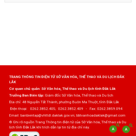
TRANG THÔNG TIN ĐIỆN TỬ SỞ VĂN HÓA, THỂ THAO VÀ DU LỊCH ĐẮK
LẮK
Cơ quan chủ quản: Sở Văn hóa, Thể thao và Du lịch tỉnh Đắk Lắk
Trưởng Ban Biên tập:
Giám đốc Sở Văn hóa, Thể thao và Du lịch
Địa chỉ: 48 Nguyễn Tất Thành, phường Buôn Ma Thuột, tỉnh Đắk Lắk
Điện thoại: 0262.3852.405; 0262.3852.409 - Fax: 0262.3859.094
Email: banbientap@vhttdl.daklak.gov.vn; bbtvanhoadaklak@gmail.com
© Ghi rõ nguồn Trang Thông tin điện tử của Sở Văn hóa, Thể thao và Du
lịch tỉnh Đắk Lắk khi trích dẫn lại tin từ địa chỉ này.