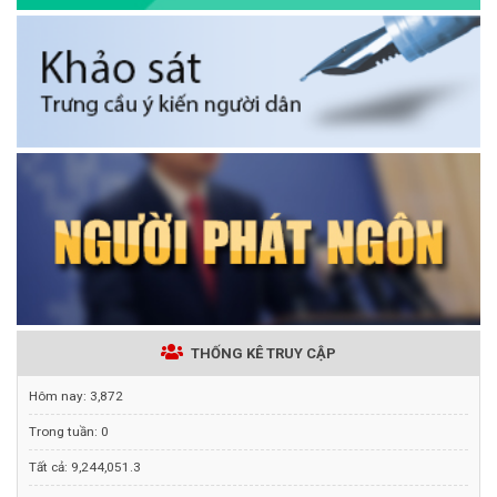
THỐNG KÊ TRUY CẬP
Hôm nay:
3,872
Trong tuần:
0
Tất cả:
9,244,051.3