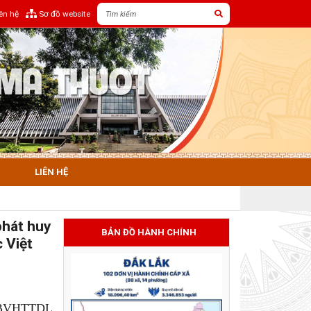
iên hệ
Sơ đồ website
LIÊN HỆ
phát huy
BẢN ĐỒ HÀNH CHÍNH
 Việt
Đ-BVHTTDL