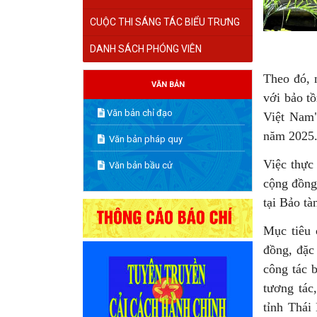
CUỘC THI SÁNG TÁC BIỂU TRƯNG
DANH SÁCH PHÓNG VIÊN
Theo đó, 
VĂN BẢN
với bảo tồ
Văn bản chỉ đạo
Việt Nam"
năm 2025
Văn bản pháp quy
Việc thực
Văn bản bầu cử
cộng đồng
tại Bảo t
Mục tiêu 
đồng, đặc
công tác 
tương tác
tỉnh Thái