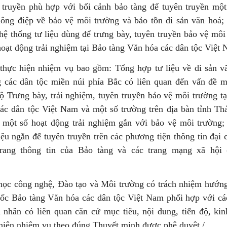
n truyền phù hợp với bối cảnh bảo tàng để tuyên truyền một
hông điệp về bảo vệ môi trường và bảo tồn di sản văn hoá;
ệ thống tư liệu dùng để trưng bày, tuyên truyền bảo vệ môi
hoạt động trải nghiệm tại Bảo tàng Văn hóa các dân tộc Việt
thực hiện nhiệm vụ bao gồm: Tổng hợp tư liệu về di sản v
 các dân tộc miền núi phía Bắc có liên quan đến vấn đề m
ộ Trưng bày, trải nghiệm, tuyên truyền bảo vệ môi trường t
ác dân tộc Việt Nam và một số trường trên địa bàn tỉnh Th
một số hoạt động trải nghiệm gắn với bảo vệ môi trường
iệu ngắn để tuyên truyền trên các phương tiện thông tin đại
trang thông tin của Bảo tàng và các trang mạng xã hội 
ọc công nghệ, Đào tạo và Môi trường có trách nhiệm hướng
đốc Bảo tàng Văn hóa các dân tộc Việt Nam phối hợp với cá
 nhân có liên quan căn cứ mục tiêu, nội dung, tiến độ, kin
 hiện nhiệm vụ theo đúng Thuyết minh được phê duyệt./.