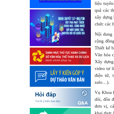
liệu tuyê
quả các t
xây dựng h
chức các 
Nội dung 
cộng đồng
Thiết kế b
Văn hóa c
Xây dựng 
video tư l
điện tử, 
zalo…).
Vụ Khoa h
dõi, đôn 
đơn vị, cá
khai thực