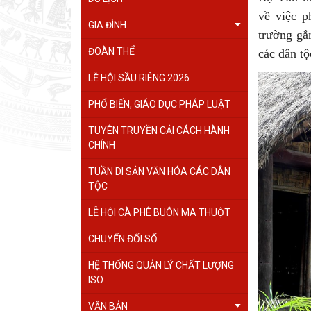
về việc p
GIA ĐÌNH
trường gắ
ĐOÀN THỂ
các dân t
LỄ HỘI SẦU RIÊNG 2026
PHỔ BIẾN, GIÁO DỤC PHÁP LUẬT
TUYÊN TRUYỀN CẢI CÁCH HÀNH
CHÍNH
TUẦN DI SẢN VĂN HÓA CÁC DÂN
TỘC
LỄ HỘI CÀ PHÊ BUÔN MA THUỘT
CHUYỂN ĐỔI SỐ
HỆ THỐNG QUẢN LÝ CHẤT LƯỢNG
ISO
VĂN BẢN