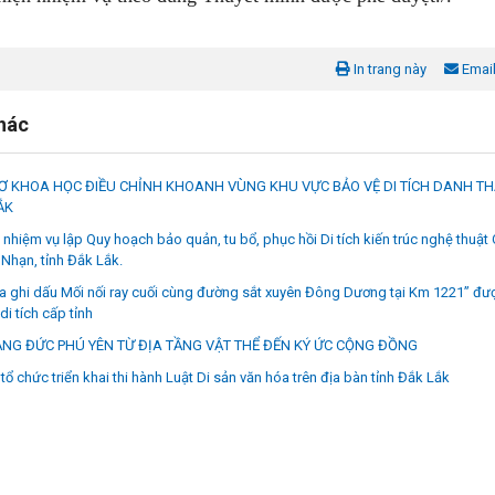
In trang này
Emai
khác
SƠ KHOA HỌC ĐIỀU CHỈNH KHOANH VÙNG KHU VỰC BẢO VỆ DI TÍCH DANH T
ẮK
 nhiệm vụ lập Quy hoạch bảo quản, tu bổ, phục hồi Di tích kiến trúc nghệ thuật
 Nhạn, tỉnh Đắk Lắk.
Bia ghi dấu Mối nối ray cuối cùng đường sắt xuyên Đông Dương tại Km 1221” đư
i tích cấp tỉnh
NG ĐỨC PHÚ YÊN TỪ ĐỊA TẦNG VẬT THỂ ĐẾN KÝ ỨC CỘNG ĐỒNG
tổ chức triển khai thi hành Luật Di sản văn hóa trên địa bàn tỉnh Đắk Lắk