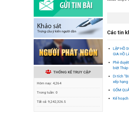
Các tin 
LẬP HỒ 
GIA HỒ L
Phê duyệt
biệt Tháp
THỐNG KÊ TRUY CẬP
Di tích “
xếp hạng d
Hôm nay:
4,264
GỐM QUẢ
Trong tuần:
0
Kế hoạch 
Tất cả:
9,242,326.5