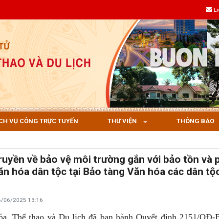
L
CH VỤ CÔNG TRỰC TUYẾN
THƯ VIỆN
THÔNG BÁO
ruyền về bảo vệ môi trường gắn với bảo tồn và 
văn hóa dân tộc tại Bảo tàng Văn hóa các dân tộc
6/06/2025 13:16
óa, Thể thao và Du lịch đã ban hành Quyết định 2151/Q