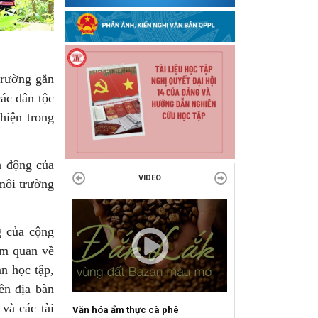
trường gắn
các dân tộc
hiện trong
h động của
VIDEO
môi trường
g của cộng
am quan về
n học tập,
ên địa bàn
và các tài
Văn hóa ẩm thực cà phê
Sự kiện mở màn Mùa du lịch 2026