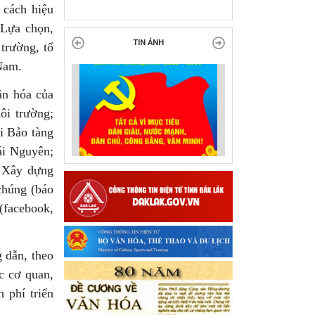
tại Đắk Lắk
 cách hiệu
 Lựa chọn,
 trường, tổ
TIN ẢNH
 Nam.
ăn hóa của
ôi trường;
ại Bảo tàng
ái Nguyên;
; Xây dựng
 chúng (báo
(facebook,
 dẫn, theo
c cơ quan,
h phí triển