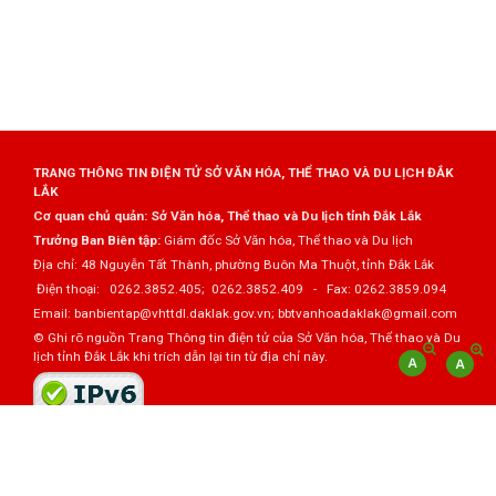
TRANG THÔNG TIN ĐIỆN TỬ SỞ VĂN HÓA, THỂ THAO VÀ DU LỊCH ĐẮK
LẮK
Cơ quan chủ quản: Sở Văn hóa, Thể thao và Du lịch tỉnh Đắk Lắk
Trưởng Ban Biên tập:
Giám đốc Sở Văn hóa, Thể thao và Du lịch
Địa chỉ: 48 Nguyễn Tất Thành, phường Buôn Ma Thuột, tỉnh Đắk Lắk
Điện thoại: 0262.3852.405; 0262.3852.409 - Fax: 0262.3859.094
Email: banbientap@vhttdl.daklak.gov.vn; bbtvanhoadaklak@gmail.com
© Ghi rõ nguồn Trang Thông tin điện tử của Sở Văn hóa, Thể thao và Du
lịch tỉnh Đắk Lắk khi trích dẫn lại tin từ địa chỉ này.
Thực hiện bởi
VNPT Đắk Lắk