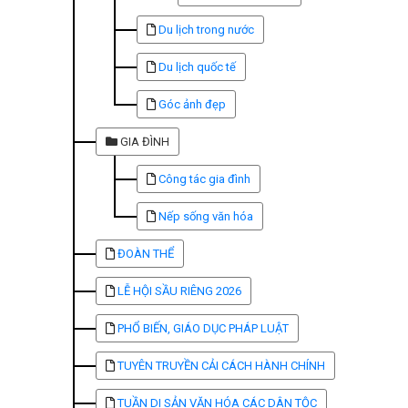
Du lịch trong nước
Du lịch quốc tế
Góc ảnh đẹp
GIA ĐÌNH
Công tác gia đình
Nếp sống văn hóa
ĐOÀN THỂ
LỄ HỘI SẦU RIÊNG 2026
PHỔ BIẾN, GIÁO DỤC PHÁP LUẬT
TUYÊN TRUYỀN CẢI CÁCH HÀNH CHÍNH
TUẦN DI SẢN VĂN HÓA CÁC DÂN TỘC