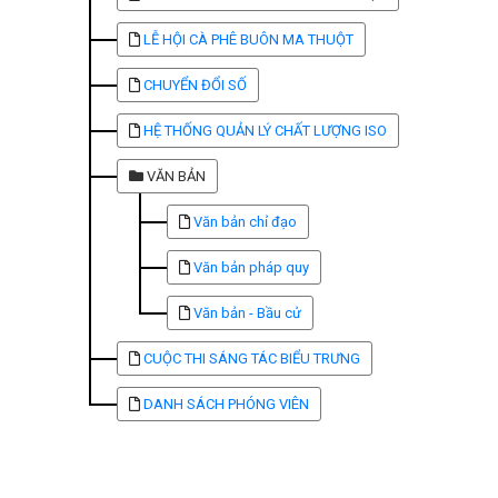
LỄ HỘI CÀ PHÊ BUÔN MA THUỘT
CHUYỂN ĐỔI SỐ
HỆ THỐNG QUẢN LÝ CHẤT LƯỢNG ISO
VĂN BẢN
Văn bản chỉ đạo
Văn bản pháp quy
Văn bản - Bầu cử
CUỘC THI SÁNG TÁC BIỂU TRƯNG
DANH SÁCH PHÓNG VIÊN