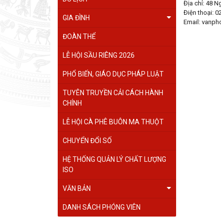
Địa chỉ: 48 
Điện thoại: 
GIA ĐÌNH
Email: vanph
ĐOÀN THỂ
LỄ HỘI SẦU RIÊNG 2026
PHỔ BIẾN, GIÁO DỤC PHÁP LUẬT
TUYÊN TRUYỀN CẢI CÁCH HÀNH
CHÍNH
LỄ HỘI CÀ PHÊ BUÔN MA THUỘT
CHUYỂN ĐỔI SỐ
HỆ THỐNG QUẢN LÝ CHẤT LƯỢNG
ISO
VĂN BẢN
DANH SÁCH PHÓNG VIÊN