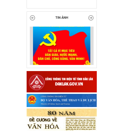
tại Đắk Lắk
TIN ẢNH