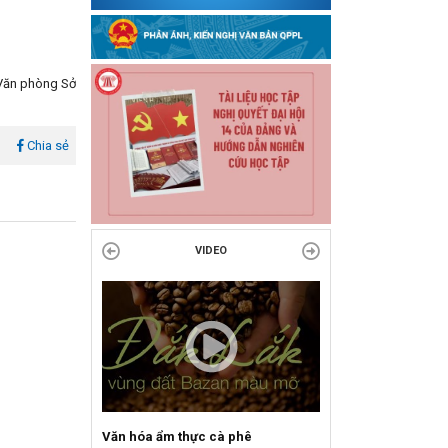
Văn phòng Sở
l
Chia sẻ
VIDEO
Văn hóa ẩm thực cà phê
Sự kiện mở màn Mùa du