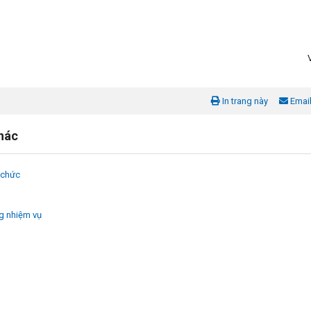
In trang này
Emai
khác
 chức
g nhiệm vụ