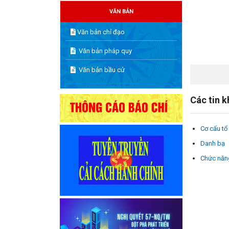
VĂN BẢN
Văn bản chỉ đạo
Văn bản pháp quy
Văn bản bầu cử
Các tin 
Cơ cấu tổ
Danh bạ
Chức năn