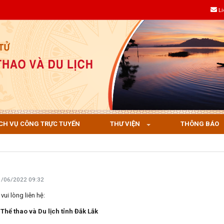
L
CH VỤ CÔNG TRỰC TUYẾN
THƯ VIỆN
THÔNG BÁO
1/06/2022 09:32
vui lòng liên hệ:
Thể thao và Du lịch tỉnh Đắk Lắk