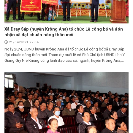
Xã Dray Sáp (huyện Krông Ana) tổ chức Lễ công bố và đón
nhận xã đạt chuẩn nông thôn mới
21/04/2021 22:04
Ngày 20/4, UBND huyện Krông Ana đã tổ chức Lễ công bố xã Dray Sáp
đạt chuẩn nông thôn mới. Tham dự buổi lễ có Phó Chủ tịch UBND tỉnh Y
Giang Gry Niê Knơng cùng lãnh đạo các sở, ngành, huyện Krông Ana,...