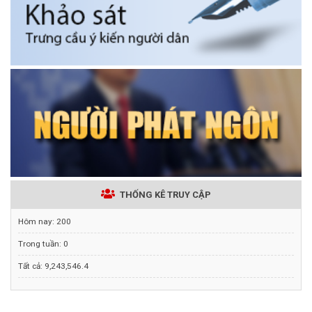
THỐNG KÊ TRUY CẬP
Hôm nay:
200
Trong tuần:
0
Tất cả:
9,243,546.4