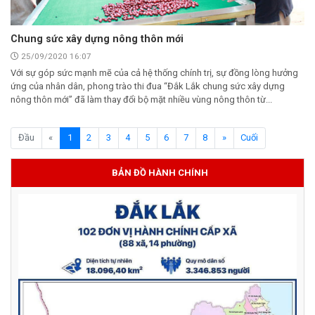
Chung sức xây dựng nông thôn mới
25/09/2020 16:07
Với sự góp sức mạnh mẽ của cả hệ thống chính trị, sự đồng lòng hưởng
ứng của nhân dân, phong trào thi đua “Đắk Lắk chung sức xây dựng
nông thôn mới” đã làm thay đổi bộ mặt nhiều vùng nông thôn từ...
(current)
Đầu
«
1
2
3
4
5
6
7
8
»
Cuối
BẢN ĐỒ HÀNH CHÍNH