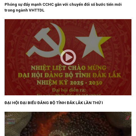
Phóng sự đẩy mạnh CCHC gắn với chuyển đổi số bước tiến mới
trong ngành VHTTDL
ĐẠI HỘI ĐẠI BIỂU ĐẢNG BỘ TỈNH ĐẮK LẮK LẦN THỨ I