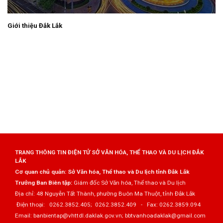
Giới thiệu Đắk Lắk
TRANG THÔNG TIN ĐIỆN TỬ SỞ VĂN HÓA, THỂ THAO VÀ DU LỊCH ĐẮK
LẮK
Cơ quan chủ quản: Sở Văn hóa, Thể thao và Du lịch tỉnh Đắk Lắk
Trưởng Ban Biên tập:
Giám đốc Sở Văn hóa, Thể thao và Du lịch
Địa chỉ: 48 Nguyễn Tất Thành, phường Buôn Ma Thuột, tỉnh Đắk Lắk
Điện thoại: 0262.3852.405; 0262.3852.409 - Fax: 0262.3859.094
Email: banbientap@vhttdl.daklak.gov.vn; bbtvanhoadaklak@gmail.com