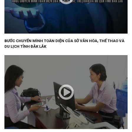
BƯỚC CHUYỂN MÌNH TOÀN DIỆN CỦA SỞ VĂN HÓA, THỂ THAO VÀ
DU LỊCH TỈNH ĐẮK LẮK