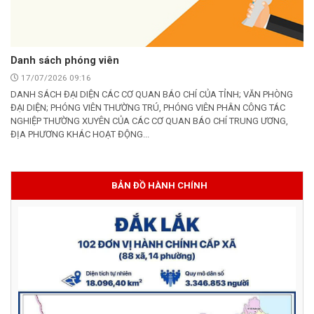
Danh sách phóng viên
17/07/2026 09:16
DANH SÁCH ĐẠI DIỆN CÁC CƠ QUAN BÁO CHÍ CỦA TỈNH; VĂN PHÒNG
ĐẠI DIỆN; PHÓNG VIÊN THƯỜNG TRÚ, PHÓNG VIÊN PHÂN CÔNG TÁC
NGHIỆP THƯỜNG XUYÊN CỦA CÁC CƠ QUAN BÁO CHÍ TRUNG ƯƠNG,
ĐỊA PHƯƠNG KHÁC HOẠT ĐỘNG...
BẢN ĐỒ HÀNH CHÍNH