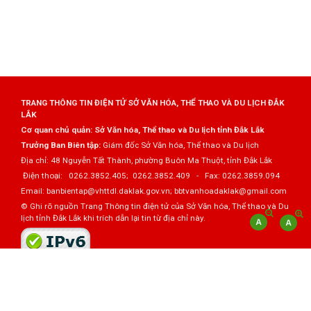
TRANG THÔNG TIN ĐIỆN TỬ SỞ VĂN HÓA, THỂ THAO VÀ DU LỊCH ĐẮK
LẮK
Cơ quan chủ quản: Sở Văn hóa, Thể thao và Du lịch tỉnh Đắk Lắk
Trưởng Ban Biên tập:
Giám đốc Sở Văn hóa, Thể thao và Du lịch
Địa chỉ: 48 Nguyễn Tất Thành, phường Buôn Ma Thuột, tỉnh Đắk Lắk
Điện thoại: 0262.3852.405; 0262.3852.409 - Fax: 0262.3859.094
Email: banbientap@vhttdl.daklak.gov.vn; bbtvanhoadaklak@gmail.com
© Ghi rõ nguồn Trang Thông tin điện tử của Sở Văn hóa, Thể thao và Du
lịch tỉnh Đắk Lắk khi trích dẫn lại tin từ địa chỉ này.
Thực hiện bởi
VNPT Đắk Lắk