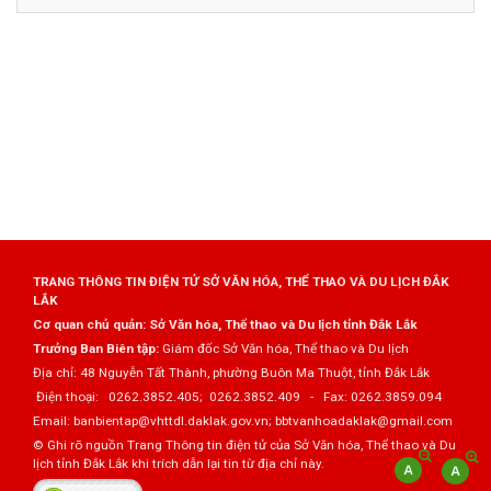
TRANG THÔNG TIN ĐIỆN TỬ SỞ VĂN HÓA, THỂ THAO VÀ DU LỊCH ĐẮK
LẮK
Cơ quan chủ quản: Sở Văn hóa, Thể thao và Du lịch tỉnh Đắk Lắk
Trưởng Ban Biên tập:
Giám đốc Sở Văn hóa, Thể thao và Du lịch
Địa chỉ: 48 Nguyễn Tất Thành, phường Buôn Ma Thuột, tỉnh Đắk Lắk
Điện thoại: 0262.3852.405; 0262.3852.409 - Fax: 0262.3859.094
Email: banbientap@vhttdl.daklak.gov.vn; bbtvanhoadaklak@gmail.com
© Ghi rõ nguồn Trang Thông tin điện tử của Sở Văn hóa, Thể thao và Du
lịch tỉnh Đắk Lắk khi trích dẫn lại tin từ địa chỉ này.