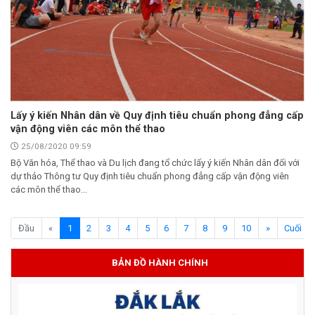
Lấy ý kiến Nhân dân về Quy định tiêu chuẩn phong đẳng cấp
vận động viên các môn thể thao
25/08/2020 09:59
Bộ Văn hóa, Thể thao và Du lịch đang tổ chức lấy ý kiến Nhân dân đối với
dự thảo Thông tư Quy định tiêu chuẩn phong đẳng cấp vận động viên
các môn thể thao...
(current)
Đầu
«
1
2
3
4
5
6
7
8
9
10
»
Cuối
BẢN ĐỒ HÀNH CHÍNH