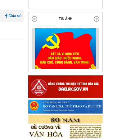
tại Đắk Lắk
l
Chia sẻ
TIN ẢNH