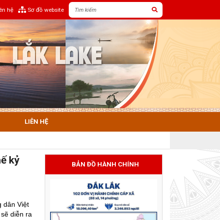
iên hệ
Sơ đồ website
LIÊN HỆ
hế kỷ
BẢN ĐỒ HÀNH CHÍNH
 dân Việt
sẽ diễn ra