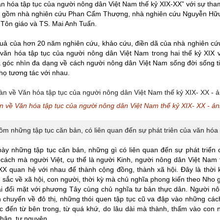
n hóa tập tục của người nông dân Việt Nam thế kỷ XIX-XX” với sự tha
iả gồm nhà nghiên cứu Phan Cẩm Thượng, nhà nghiên cứu Nguyễn Hữu
Tôn giáo và TS. Mai Anh Tuấn.
quả của hơn 20 năm nghiên cứu, khảo cứu, điền dã của nhà nghiên 
văn hóa tập tục của người nông dân Việt Nam trong hai thế kỷ XIX 
 góc nhìn đa dạng về cách người nông dân Việt Nam sống đời sống t
họ tương tác với nhau.
n về Văn hóa tập tục của người nông dân Việt Nam thế kỷ XIX- XX - ản
m những tập tục căn bản, có liên quan đến sự phát triên của văn hóa
bày những tập tục căn bản, những gì có liên quan đến sự phát triển
 cách mà người Việt, cụ thể là người Kinh, người nông dân Việt Nam 
XX quan hệ với nhau để thành cộng đồng, thành xã hội. Đây là thời
u sắc về xã hội, con người, thời kỳ mà chủ nghĩa phong kiến theo Nho 
i đối mặt với phương Tây cùng chủ nghĩa tư bản thực dân. Người nô
h chuyển về đô thị, những thói quen tập tục cũ va đập vào những cách 
c đến từ bên trong, từ quá khứ, do lâu dài mà thành, thấm vào con 
thân, tự nguyện.