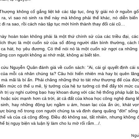
ượng không cố gắng liệt kê các tập tục, ông lý giải nó ở nguồn gố
 ra, vì sao nó sinh ra thế này mà không phải thế khác, nó diễn biến
 đi ra sao, rồi cách nào tập tục mới hình thành thay đổi cái cũ…
ày hoàn toàn không phải là một thứ chính sử của các triều đại, các
ích thực là một cuốn sử của số đông người dân bình thường, cách 
ọ ca hát, họ yêu đương. Có thể nói nó là một cuốn sử ngợi ca những 
ững con người không ai nhớ mặt, không ai biết tên.
cứu Nguyễn Quân đánh giá về cuốn sách: “Ai, cái gì quyết định cái 
 của mỗi cá nhân chúng ta? Câu hỏi hiển nhiên mà hay bị quên lãn
 mà mãi là bí ẩn. Phải chăng những thứ to tát như thượng đế của đức 
 đến mức có thể u mê, lý tưởng của hệ tư tưởng có thể đẩy tới mức cu
nh trị uy nghi cường bạo hay khoan dung với các hệ thống pháp luật b
 hoặc sức mạnh hơn cả trời, át cả đất của khoa học công nghệ đang l
 sinh, hay những động lực ngầm u ám, hoan lạc của ẩn ức, khát vọ
ực bùng nổ trong con người chúng ta và định dạng quãng “đời” sống
thể và của cả cộng đồng. Điều đó không sai, tất nhiên, nhưng không 
thể bị ngụy biện và luận lý làm cho lu mờ rối rắm…/.
Ngu