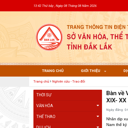
13:42 Thứ bảy , Ngày 08 Tháng 08 Năm 2026
TRANG CHỦ
GIỚI THIỆU
DỊ
Trang chủ
Nghiên cứu - Trao đổi
Bàn về 
THỜI SỰ
XIX- XX
VĂN HÓA
Ngày đăng: 0
THỂ THAO
Nhân dịp x
Nam thế kỷ 
DU LỊCH