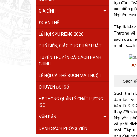
tọa đàm “Vă
các diễn g
GIA ĐÌNH
Nghiên cứu 
ĐOÀN THỂ
Tập là kết 
Thượng về 
LỄ HỘI SẦU RIÊNG 2026
sách đưa ra
mình, cách 
PHỔ BIẾN, GIÁO DỤC PHÁP LUẬT
TUYÊN TRUYỀN CẢI CÁCH HÀNH
CHÍNH
Bà
LỄ HỘI CÀ PHÊ BUÔN MA THUỘT
Sách gồ
CHUYỂN ĐỔI SỐ
Sách trình 
HỆ THỐNG QUẢN LÝ CHẤT LƯỢNG
dân tộc, về
ISO
bản lề XIX-
thay đổi sâ
VĂN BẢN
Nguyễn phả
xã phải dịc
DANH SÁCH PHÓNG VIÊN
mới. Tập tụ
nhu cầu tự 