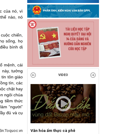
c của nó, vì
 thế nào, nó
 cuộc chiến,
họ sống, họ
điều bình dị
số mệnh, cái
g này, tưởng
VIDEO
tin tôn giáo
ồng tín, các
uộc chặt hay
ên ngôi chúa
ng tiềm thức
 làm “người”
đầy đủ và cụ
Văn hóa ẩm thực cà phê
Sự kiện mở màn Mùa 
ồn:Toquoc.vn