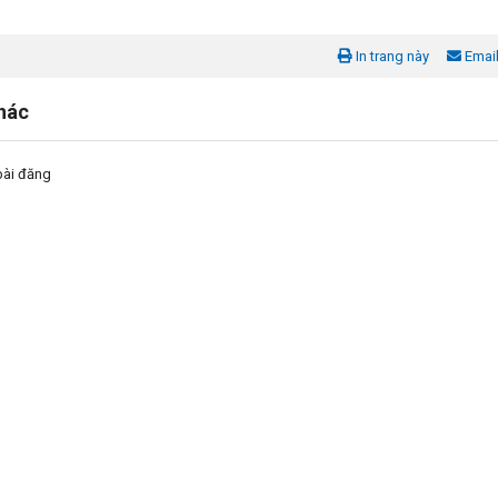
In trang này
Emai
khác
bài đăng