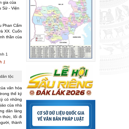
m gia của
 Sử - Viện
cứu Phan Cẩm
và XX. Cuốn
inh thần của
h 1
 dân tộc
 của văn hóa
trong thế kỷ
 kỳ có những
giáo của nhà
ng dân làng
thức, lối đi
người, thành