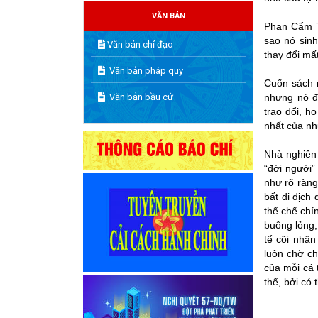
VĂN BẢN
Phan Cẩm Th
sao nó sinh
Văn bản chỉ đạo
thay đổi mất
Văn bản pháp quy
Cuốn sách n
Văn bản bầu cử
nhưng nó đ
trao đổi, h
nhất của nh
Nhà nghiên 
“đời người”
như rõ ràng
bất di dịch
thể chế chí
buông lỏng,
tể cõi nhân
luôn chờ ch
của mỗi cá 
thể, bởi có 