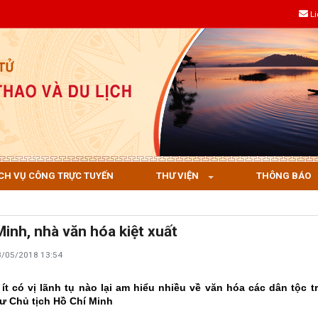
L
CH VỤ CÔNG TRỰC TUYẾN
THƯ VIỆN
THÔNG BÁO
Minh, nhà văn hóa kiệt xuất
8/05/2018 13:54
 ít có vị lãnh tụ nào lại am hiểu nhiều về văn hóa các dân tộc tr
ư Chủ tịch Hồ Chí Minh