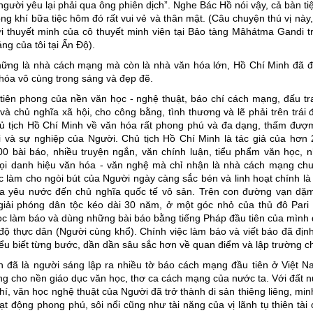
người yêu lại phải qua ông phiên dịch”. Nghe Bác Hồ nói vậy, cả bàn ti
ng khí bữa tiệc hôm đó rất vui vẻ và thân mật. (Câu chuyện thú vị này,
i thuyết minh của cô thuyết minh viên tại Bảo tàng Mâhátma Gandi 
ng của tôi tại Ấn Độ).
ững là nhà cách mạng mà còn là nhà văn hóa lớn, Hồ Chí Minh đã đ
hóa vô cùng trong sáng và đẹp đẽ.
 tiên phong của nền văn học - nghệ thuật, báo chí cách mạng, đấu t
 và chủ nghĩa xã hội, cho công bằng, tình thương và lẽ phải trên trái 
ủ tịch Hồ Chí Minh về văn hóa rất phong phú và đa dạng, thấm đượm
 và sự nghiệp của Người. Chủ tịch Hồ Chí Minh là tác giả của hơn 
0 bài báo, nhiều truyện ngắn, văn chính luận, tiểu phẩm văn học,
ọi danh hiệu văn hóa - văn nghệ mà chỉ nhận là nhà cách mạng chu
c làm cho ngòi bút của Người ngày càng sắc bén và linh hoạt chính là
ĩa yêu nước đến chủ nghĩa quốc tế vô sản. Trên con đường vạn dặ
giải phóng dân tộc kéo dài 30 năm, ở một góc nhỏ của thủ đô Pari
c làm báo và dùng những bài báo bằng tiếng Pháp đầu tiên của mình đ
độ thực dân (Người cùng khổ). Chính việc làm báo và viết báo đã đị
ểu biết từng bước, dần dần sâu sắc hơn về quan điểm và lập trường chí
 đã là người sáng lập ra nhiều tờ báo cách mạng đầu tiên ở Việt N
g cho nền giáo dục văn học, thơ ca cách mạng của nước ta. Với đất n
í, văn học nghệ thuật của Người đã trở thành di sản thiêng liêng, mi
ạt động phong phú, sôi nổi cũng như tài năng của vị lãnh tụ thiên tài 