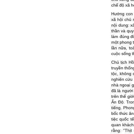
chế độ xã h
Hướng con n
xã hội chủ 
nội dung: x
thần và quy
làm đúng đờ
một phong t
lần nữa, to
cuộc sống t
Chủ tịch Hồ
truyền thốn
tộc, không 
nghiên cứu 
nhà ngoại g
đã là người
trên thế gi
Ấn Độ. Tron
tiếng. Pho
bốc thức ăn
tiệc quốc t
quan khách 
rằng: “Thịt