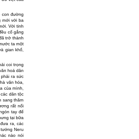
eo con đường
g mới với ba
ới. Với tinh
 đều cố gắng
đã trở thành
 nước ta một
và gian khổ,
ải coi trọng
 văn hoá dân
 phải ra sức
nhà văn hóa,
óa của mình,
 các dân tộc
nh sang thăm
ương rất nổi
ngón tay để
hưng tại bữa
 đưa ra, các
ủ tướng Neru
khác nào nói