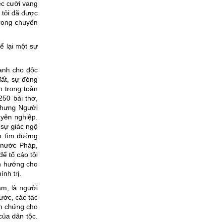
ệc cười vang
 tôi đã được
trong chuyến
ể lại một sự
ranh cho độc
đất, sự đóng
 trong toàn
250 bài thơ,
 nhưng Người
yên nghiệp.
 sự giác ngộ
m tìm đường
 nước Pháp,
ể tố cáo tội
nh hướng cho
nh trị.
am, là người
ước, các tác
nh chứng cho
của dân tộc.