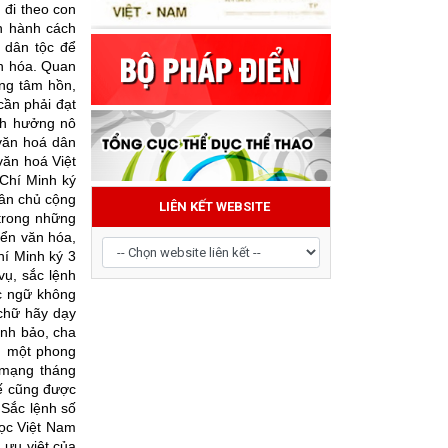
 đi theo con
n hành cách
 dân tộc để
ăn hóa. Quan
ang tâm hồn,
cần phải đạt
ảnh hưởng nô
 văn hoá dân
văn hoá Việt
 Chí Minh ký
dân chủ cộng
 trong những
LIÊN KẾT WEBSITE
iển văn hóa,
hí Minh ký 3
vụ, sắc lệnh
ốc ngữ không
 chữ hãy dạy
anh bảo, cha
), một phong
 mạng tháng
tế cũng được
 Sắc lệnh số
học Việt Nam
 ưu việt của