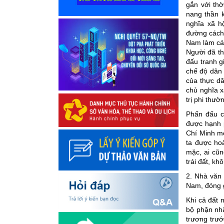
gắn với thờ
nang thần k
nghĩa xã h
đường cách 
Nam làm các
Người đã th
đấu tranh 
chế độ dân 
của thực dâ
chủ nghĩa x
trị phi thư
Phấn đấu c
được hạnh p
Chí Minh mo
ta được ho
mặc, ai cũn
trái đất, k
2. Nhà văn 
Nam, đóng g
Khi cả đất 
bộ phận nhâ
trương trướ