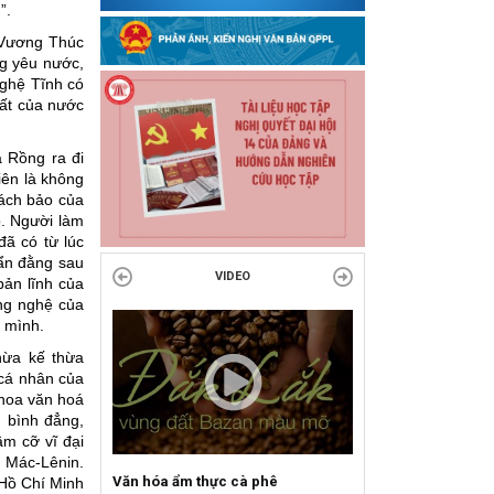
”.
 Vương Thúc
ng yêu nước,
Nghệ Tĩnh có
uất của nước
 Rồng ra đi
iên là không
ách bảo của
o. Người làm
đã có từ lúc
 ẩn đằng sau
VIDEO
bản lĩnh của
ông nghệ của
 mình.
hừa kế thừa
 cá nhân của
 hoa văn hoá
, bình đẳng,
ầm cỡ vĩ đại
a Mác-Lênin.
Sự kiện mở màn Mùa du lịch 2026
 Hồ Chí Minh