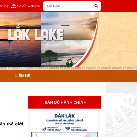
iên hệ
Sơ đồ website
LIÊN HỆ
BẢN ĐỒ HÀNH CHÍNH
ên thế giới