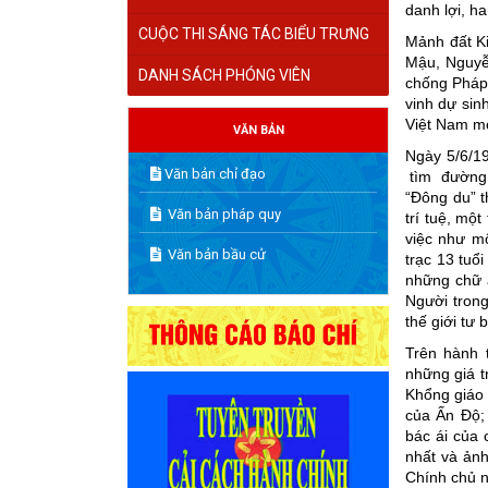
danh lợi, h
CUỘC THI SÁNG TÁC BIỂU TRƯNG
Mảnh đất K
Mậu, Nguyễn
DANH SÁCH PHÓNG VIÊN
chống Pháp,
vinh dự sin
Việt Nam m
VĂN BẢN
Ngày 5/6/1
Văn bản chỉ đạo
tìm đường c
“Đông du” 
Văn bản pháp quy
trí tuệ, mộ
việc như mộ
Văn bản bầu cử
trạc 13 tuổ
những chữ ấ
Người trong
thế giới tư
Trên hành 
những giá t
Khổng giáo 
của Ấn Độ; 
bác ái của 
nhất và ảnh
Chính chủ n