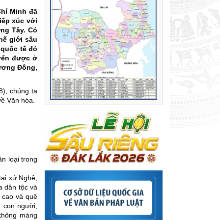
Chí Minh đã
iếp xúc với
ơng Tây. Có
thế giới sâu
 quốc tế đó
uyển được ở
hương Đông,
8), chúng ta
 về Văn hóa.
n loại trong
tại xứ Nghệ,
a dân tộc và
h cao và quê
 con người,
 không màng