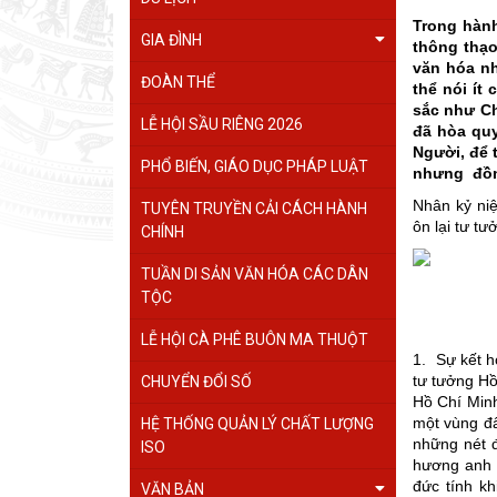
Trong hành
GIA ĐÌNH
thông thạo
văn hóa nh
ĐOÀN THỂ
thể nói ít 
sắc như Ch
LỄ HỘI SẦU RIÊNG 2026
đã hòa quy
Người, để 
PHỔ BIẾN, GIÁO DỤC PHÁP LUẬT
nhưng đồng
Nhân kỷ niệ
TUYÊN TRUYỀN CẢI CÁCH HÀNH
ôn lại tư tư
CHÍNH
TUẦN DI SẢN VĂN HÓA CÁC DÂN
TỘC
LỄ HỘI CÀ PHÊ BUÔN MA THUỘT
1. Sự kết h
tư tưởng H
CHUYỂN ĐỔI SỐ
Hồ Chí Minh
một vùng đấ
HỆ THỐNG QUẢN LÝ CHẤT LƯỢNG
những nét đ
ISO
hương anh 
đức tính k
VĂN BẢN