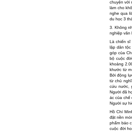
chuyện với 
làm cho khô
nghe qua lờ
du học 3 thá
3. Không nh
nghiệp văn 
Là chiến sĩ
lập dân tộc
góp của Ch
bộ cuộc đời
khoảng 2.00
khước từ m
Bởi động lự
từ chủ ngh
cứu nước, 
Người đã họ
ác của chế 
Người sự hi
Hồ Chí Minh
đặt nền món
phẩm báo ch
cuộc đời ho