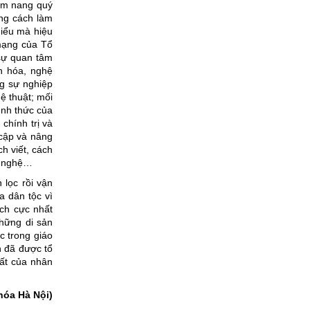
ẩm nang quý
ong cách làm
hiểu mà hiệu
mạng của Tổ
 sự quan tâm
n hóa, nghệ
ng sự nghiệp
ệ thuật; mối
ình thức của
 chính trị và
 cập và nâng
h viết, cách
ăn nghệ…
 lọc rồi vận
a dân tộc vì
ch cực nhất
những di sản
c trong giáo
h đã được tổ
uất của nhân
hóa Hà Nội)