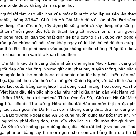
ội mới đã được khẳng định và phát huy.
gười tới tầm cao văn hóa của một đất nước độc lập và tiến lên th
nghĩa, tháng 3/1947, Chủ tịch Hồ Chí Minh đã viết tác phẩm Đời sốn
ây dựng đạo đức mới, xây dựng lối sống mới và xây dựng nếp sống m
ết tâm “mỗi người đều tốt, thì thành làng tốt, nước mạnh... mọi người
i sống mới, thì dân tộc nhất định sẽ phú cường”([7]), cuộc vận động 
rào quần chúng sôi nổi, rộng khắp ngay cả khi kẻ thù có dã tâm cướp
àn thể dân tộc phải bước vào cuộc kháng chiến chống Pháp lâu dài 
hời chiến muôn vàn khó khăn thiếu thốn.
 Chí Minh xác định càng thấm nhuần chủ nghĩa Mác - Lênin, càng ph
g tốt đẹp của cha ông. Nhưng giữ gìn, phát huy truyền thống, bản sắc
có nghĩa là tự bó mình trong chủ nghĩa dân tộc hẹp hòi, thiển cận mà
học tập tinh hoa văn hoá của thế giới. Chính Người, với bản lĩnh của 
iao kiệt xuất, bằng sự nghiệp hoạt động cách mạng, hoạt động văn h
 Việt Nam đầu tiên bắc nhịp cầu hữu nghị giữa nhân dân Việt Nam với
ới. Năm 1958, theo lời mời cuả Thủ tướng Ấn Độ, Chủ tịch Hồ Chí Mi
g bữa tiệc do Thủ tướng Nêru chiêu đãi Bác có món thịt gà địa ph
ng tục của người Ấn Độ khi ăn cơm không dùng thìa, dĩa mà dùng 5 
. Cả Bộ trưởng Ngoại giao Ấn Độ cũng muốn dùng tay bốc thức ăn. N
ế người ta phải dùng dao, thìa, dĩa cho lịch sự. Khi món thịt gà được
Ấn Độ có vẻ không quen dùng dao, dĩa. Bác rất tinh ý và nói với Th
 gà phải ăn bằng tay thì mới ngon, chứ còn ăn bằng thìa dĩa thì 