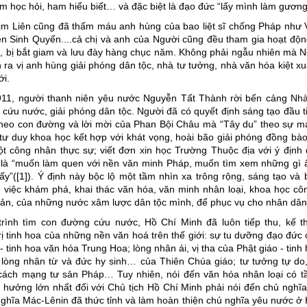
am học hỏi, ham hiểu biết… và đặc biệt là đạo đức “lấy mình làm gương
im Liên cũng đã thấm máu anh hùng của bao liệt sĩ chống Pháp như
 Sinh Quyến....cả chị và anh của Người cũng đều tham gia hoạt độ
 bị bắt giam và lưu đày hàng chục năm. Không phải ngẫu nhiên mà 
h ra vị anh hùng giải phóng dân tộc, nhà tư tưởng, nhà văn hóa kiệt x
ới.
911, người thanh niên yêu nước Nguyễn Tất Thành rời bến cảng Nhà
ứu nước, giải phóng dân tộc. Người đã có quyết định sáng tạo đầu t
theo con đường và lời mời của Phan Bội Châu mà “Tây du” theo sự m
t tư duy khoa học kết hợp với khát vọng, hoài bão giải phóng đồng bà
t công nhân thực sự; viết đơn xin học Trường Thuộc địa với ý định 
i là “muốn làm quen với nền văn minh Pháp, muốn tìm xem những gì
y”([1]). Ý định này bộc lộ một tầm nhìn xa trông rộng, sáng tạo và 
 việc khám phá, khai thác văn hóa, văn minh nhân loại, khoa học c
 bản, của những nước xâm lược dân tộc mình, để phục vụ cho nhân dân
trình tìm con đường cứu nước, Hồ Chí Minh đã luôn tiếp thu, kế t
rị tinh hoa của những nền văn hoá trên thế giới: sự tu dưỡng đạo đức
- tinh hoa văn hóa Trung Hoa; lòng nhân ái, vị tha của Phật giáo - tinh
lòng nhân từ và đức hy sinh… của Thiên Chúa giáo; tư tưởng tự do
cách mạng tư sản Pháp… Tuy nhiên, nói đến văn hóa nhân loại có t
 hưởng lớn nhất đối với Chủ tịch Hồ Chí Minh phải nói đến chủ nghĩ
ghĩa Mác-Lênin đã thức tỉnh và làm hoàn thiện chủ nghĩa yêu nước ở