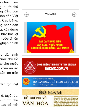
tại Đắk Lắk
hư chiếc cẩm
, đi tới chủ
ng đắn, con
hân dân Việt
TIN ẢNH
ại Cao Bằng,
ộng nhân dân
a, xây dựng
 bức bóc lột
 nước đi lên
nghiệp chính
o, dân sinh
 cuộc đời Hồ
sao cho nước
ó cơm ăn áo
cần lao trên
dân tộc Việt
ệ, tuyệt đại
yêu nước chủ
n sau đó mới