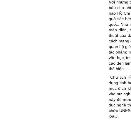
Với những 
báu cho nhữ
báo Hồ Chí 
quả sắc bé
quốc. Những
toàn diện,
thuật của d
cách mạng đ
quan hệ giữ
tác phẩm; mố
văn học, tư
cao đến làm
thể hiện...
Chủ tịch Hồ
dụng tinh h
mục đích k
vào sự nghi
này để mưu 
dục nghệ th
chức UNESCO
loại./.