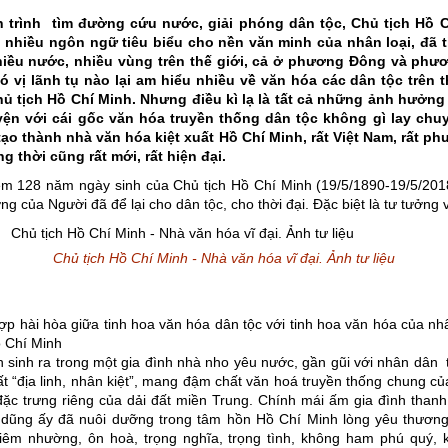
 trình tìm đường cứu nước, giải phóng dân tộc, Chủ tịch Hồ 
 nhiều ngôn ngữ tiêu biểu cho nền văn minh của nhân loại, đã t
iều nước, nhiều vùng trên thế giới, cả ở phương Đông và phư
có vị lãnh tụ nào lại am hiểu nhiều về văn hóa các dân tộc trên 
ủ tịch Hồ Chí Minh. Nhưng điều kì lạ là tất cả những ảnh hưởng
ện với cái gốc văn hóa truyền thống dân tộc không gì lay ch
tạo thành nhà văn hóa kiệt xuất Hồ Chí Minh, rất Việt Nam, rất p
 thời cũng rất mới, rất hiện đại.
m 128 năm ngày sinh của Chủ tịch Hồ Chí Minh (19/5/1890-19/5/201
ởng của Người đã để lại cho dân tộc, cho thời đại. Đặc biệt là tư tưởng
Chủ tịch Hồ Chí Minh - Nhà văn hóa vĩ đại. Ảnh tư liệu
ợp hài hòa giữa tinh hoa văn hóa dân tộc với tinh hoa văn hóa của nhâ
ồ Chí Minh
 sinh ra trong một gia đình nhà nho yêu nước, gần gũi với nhân dân 
t “địa linh, nhân kiệt”, mang đậm chất văn hoá truyền thống chung củ
ặc trưng riêng của dải đất miền Trung. Chính mái ấm gia đình than
dũng ấy đã nuôi dưỡng trong tâm hồn Hồ Chí Minh lòng yêu thương
hiêm nhường, ôn hoà, trọng nghĩa, trọng tình, không ham phú quý,