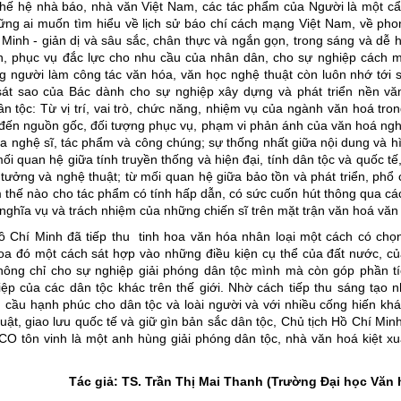
thế hệ nhà báo, nhà văn Việt Nam, các tác phẩm của Người là một c
ng ai muốn tìm hiểu về lịch sử báo chí cách mạng Việt Nam, về ph
Minh - giản dị và sâu sắc, chân thực và ngắn gọn, trong sáng và dễ 
n, phục vụ đắc lực cho nhu cầu của nhân dân, cho sự nghiệp cách 
 người làm công tác văn hóa, văn học nghệ thuật còn luôn nhớ tới
 sát sao của Bác dành cho sự nghiệp xây dựng và phát triển nền vă
ân tộc: Từ vị trí, vai trò, chức năng, nhiệm vụ của ngành văn hoá tro
ến nguồn gốc, đối tượng phục vụ, phạm vi phản ánh của văn hoá ngh
a nghệ sĩ, tác phẩm và công chúng; sự thống nhất giữa nội dung và h
i quan hệ giữa tính truyền thống và hiện đại, tính dân tộc và quốc tế,
 tưởng và nghệ thuật; từ mối quan hệ giữa bảo tồn và phát triển, phổ
 thế nào cho tác phẩm có tính hấp dẫn, có sức cuốn hút thông qua các
 ; nghĩa vụ và trách nhiệm của những chiến sĩ trên mặt trận văn hoá v
 Chí Minh đã tiếp thu tinh hoa văn hóa nhân loại một cách có chọn
oa đó một cách sát hợp vào những điều kiện cụ thể của đất nước, củ
hông chỉ cho sự nghiệp giải phóng dân tộc mình mà còn góp phần tí
ệp của các dân tộc khác trên thế giới. Nhờ cách tiếp thu sáng tạo 
cầu hạnh phúc cho dân tộc và loài người và với nhiều cống hiến khá
uật, giao lưu quốc tế và giữ gìn bản sắc dân tộc, Chủ tịch Hồ Chí Min
 tôn vinh là một anh hùng giải phóng dân tộc, nhà văn hoá kiệt x
Tác giả: TS. Trần Thị Mai Thanh (Trường Đại học Văn 