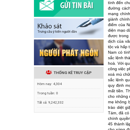
tính đến ch
đường cách
mạng chính
giành chính
điểm của Ng
diện mạo dâ
được trong 
dịch của vă
tộc và hấp 
Nam có tính
sắc lệnh th
hoà. Với qu
công việc p
THỐNG KÊ TRUY CẬP
xoá mù chữ,
sắc lệnh qu
Hôm nay:
4,304
quy định mọ
mất tiền. T
Trong tuần:
0
cho những n
mẹ không bi
Tất cả:
9,242,332
trào diệt 
Tám, đã có 
chính quyền
45 thành lậ
cho xứng đá