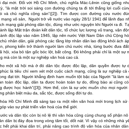
i đại mới. Đối với Hồ Chí Minh, chủ nghĩa Mác-Lênin cũng giống n
ỳ, “là mặt trời soi sáng con đường chúng ta đi tới thắng lợi cuối cùng
ội và chủ nghĩa cộng sản”([2]). Tìm được con đường cứu nước đú
mạng vô sản, Người trở về nước vào ngày 28/1/ 1941 để lãnh đạo n
h mạng giải phóng dân tộc, đúng như ước nguyện khi Người ra đi. T
ành lập Mặt trận đoàn kết dân tộc, tổ chức lực lượng vũ trang, vận đ
giành độc lập vào năm 1945, lập nên nước Việt Nam Dân chủ Cộng hò
chủ nhân dân, giải phóng các tầng lớp nhân dân lao động khỏi ách áp
n, phong kiến trở thành người làm chủ nước nhà, từng bước đưa đất
ã hội, xóa bỏ tận gốc bóc lột, bất công. Đó không phải chỉ là một sự 
ờng mà còn là một sự nghiệp văn hoá cao cả.
ho một xã hội mà ở đó dân tộc được độc lập, dân quyền được tự d
húc là tiêu chí xem xét một cuộc cách mạng, cũng là sự nghiệp cả
ng đạt tới. Người khẳng định ham muốn tột bậc của Người “là làm 
àn toàn độc lập, dân ta được hoàn toàn tự do, đồng bào ai cũng c
g được học hành”([3]). Hơn thế, còn là sự ước muốn cho mọi người 
hông phân biệt màu da, sắc tộc, được sống đời tự do.
hóa Hồ Chí Minh đã sáng tạo ra một nền văn hoá mới trong lịch sử 
óp vào sự phát triển văn hoá của thế giới.
nước và dân tộc còn bị nô lệ thì văn hóa cũng cùng chung số phận nô l
n dân bị đày đọa trong vòng tăm tối, dốt nát. Vì vậy có những nhà 
c hết phải khai dân trí, phải nâng cao trình độ văn hóa của nhân dâ