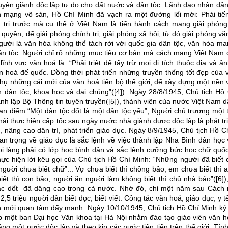
uyện giành độc lập tự do cho đất nước và dân tộc. Lãnh đạo nhân dân
 mạng vô sản, Hồ Chí Minh đã vạch ra một đường lối mới: Phải tiế
 trị trước mà cụ thể ở Việt Nam là tiến hành cách mạng giải phóng
 quyền, để giải phóng chính trị, giải phóng xã hội, từ đó giải phóng v
ười là văn hóa không thể tách rời với quốc gia dân tộc, văn hóa m
n tộc. Người chỉ rõ những mục tiêu cơ bản mà cách mạng Việt Nam 
lĩnh vực văn hoá là: “Phải triệt để tẩy trừ mọi di tích thuộc địa và 
n hoá đế quốc. Đồng thời phát triển những truyền thống tốt đẹp của
thụ những cái mới của văn hoá tiến bộ thế giới, để xây dựng một nền 
 dân tộc, khoa học và đại chúng”([4]). Ngày 28/8/1945, Chủ tịch Hồ
ành lập Bộ Thông tin tuyên truyền([5]), thành viên của nước Việt Nam 
an điểm “Một dân tộc dốt là một dân tộc yếu”, Người chủ trương một
hải thực hiện cấp tốc sau ngày nước nhà giành được độc lập là phát tr
 nâng cao dân trí, phát triển giáo dục. Ngày 8/9/1945, Chủ tịch Hồ C
an trọng về giáo dục là sắc lệnh về việc thành lập Nha Bình dân học 
i làng phải có lớp học bình dân và sắc lệnh cưỡng bức học chữ qu
hực hiện lời kêu gọi của Chủ tịch Hồ Chí Minh: “Những người đã biết
gười chưa biết chữ”... Vợ chưa biết thì chồng bảo, em chưa biết thì 
ết thì con bảo, người ăn người làm không biết thì chủ nhà bảo”([6]
giặc dốt đã dâng cao trong cả nước. Nhờ đó, chỉ một năm sau Cách
2,5 triệu người dân biết đọc, biết viết. Công tác văn hoá, giáo dục, y 
 mới quan tâm đẩy mạnh. Ngày 10/10/1945, Chủ tịch Hồ Chí Minh ký
p một ban Đại học Văn khoa tại Hà Nội nhằm đào tạo giáo viên văn 
ng một nước độc lập và theo kịp các nước tiên tiến trên thế giới. Tính