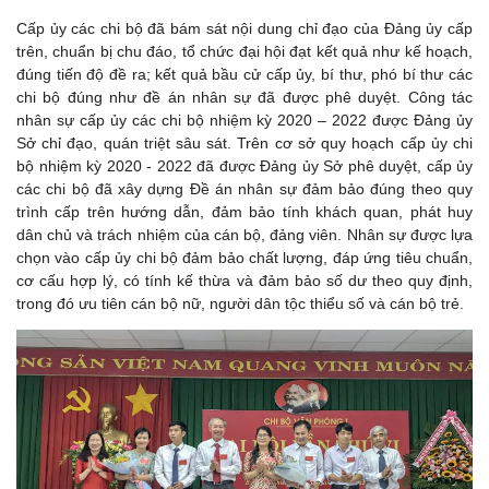
Cấp ủy các chi bộ đã bám sát nội dung chỉ đạo của Đảng ủy cấp
trên, chuẩn bị chu đáo, tổ chức đại hội đạt kết quả như kế hoạch,
đúng tiến độ đề ra; kết quả bầu cử cấp ủy, bí thư, phó bí thư các
chi bộ đúng như đề án nhân sự đã được phê duyệt. Công tác
nhân sự cấp ủy các chi bộ nhiệm kỳ 2020 – 2022 được Đảng ủy
Sở chỉ đạo, quán triệt sâu sát. Trên cơ sở quy hoạch cấp ủy chi
bộ nhiệm kỳ 2020 - 2022 đã được Đảng ủy Sở phê duyệt, cấp ủy
các chi bộ đã xây dựng Đề án nhân sự đảm bảo đúng theo quy
trình cấp trên hướng dẫn, đảm bảo tính khách quan, phát huy
dân chủ và trách nhiệm của cán bộ, đảng viên. Nhân sự được lựa
chọn vào cấp ủy chi bộ đảm bảo chất lượng, đáp ứng tiêu chuẩn,
cơ cấu hợp lý, có tính kế thừa và đảm bảo số dư theo quy định,
trong đó ưu tiên cán bộ nữ, người dân tộc thiểu số và cán bộ trẻ.