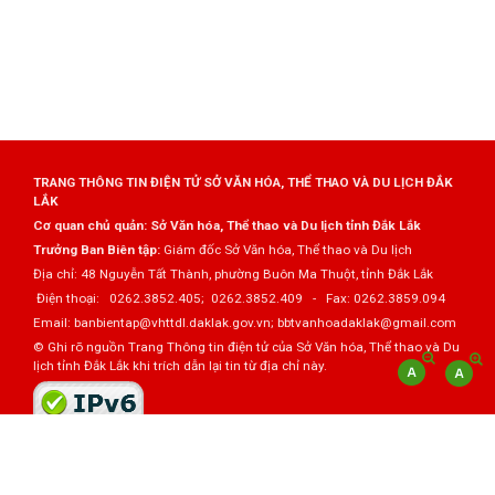
TRANG THÔNG TIN ĐIỆN TỬ SỞ VĂN HÓA, THỂ THAO VÀ DU LỊCH ĐẮK
LẮK
Cơ quan chủ quản: Sở Văn hóa, Thể thao và Du lịch tỉnh Đắk Lắk
Trưởng Ban Biên tập:
Giám đốc Sở Văn hóa, Thể thao và Du lịch
Địa chỉ: 48 Nguyễn Tất Thành, phường Buôn Ma Thuột, tỉnh Đắk Lắk
Điện thoại: 0262.3852.405; 0262.3852.409 - Fax: 0262.3859.094
Email: banbientap@vhttdl.daklak.gov.vn; bbtvanhoadaklak@gmail.com
© Ghi rõ nguồn Trang Thông tin điện tử của Sở Văn hóa, Thể thao và Du
lịch tỉnh Đắk Lắk khi trích dẫn lại tin từ địa chỉ này.
Thực hiện bởi
VNPT Đắk Lắk