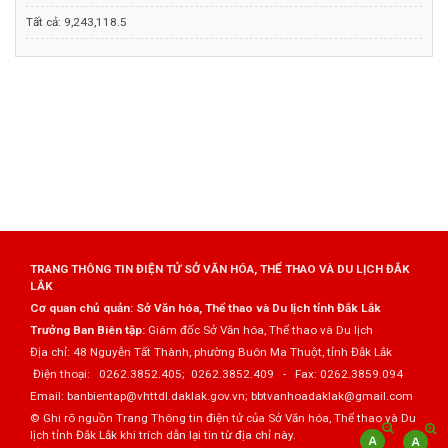
Tất cả:
9,243,118.5
TRANG THÔNG TIN ĐIỆN TỬ SỞ VĂN HÓA, THỂ THAO VÀ DU LỊCH ĐẮK
LẮK
Cơ quan chủ quản: Sở Văn hóa, Thể thao và Du lịch tỉnh Đắk Lắk
Trưởng Ban Biên tập:
Giám đốc Sở Văn hóa, Thể thao và Du lịch
Địa chỉ: 48 Nguyễn Tất Thành, phường Buôn Ma Thuột, tỉnh Đắk Lắk
Điện thoại: 0262.3852.405; 0262.3852.409 - Fax: 0262.3859.094
Email: banbientap@vhttdl.daklak.gov.vn; bbtvanhoadaklak@gmail.com
© Ghi rõ nguồn Trang Thông tin điện tử của Sở Văn hóa, Thể thao và Du
lịch tỉnh Đắk Lắk khi trích dẫn lại tin từ địa chỉ này.