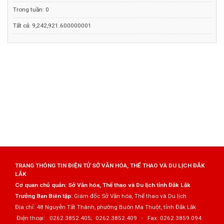
Trong tuần:
0
Tất cả:
9,242,921.600000001
TRANG THÔNG TIN ĐIỆN TỬ SỞ VĂN HÓA, THỂ THAO VÀ DU LỊCH ĐẮK
LẮK
Cơ quan chủ quản: Sở Văn hóa, Thể thao và Du lịch tỉnh Đắk Lắk
Trưởng Ban Biên tập:
Giám đốc Sở Văn hóa, Thể thao và Du lịch
Địa chỉ: 48 Nguyễn Tất Thành, phường Buôn Ma Thuột, tỉnh Đắk Lắk
Điện thoại: 0262.3852.405; 0262.3852.409 - Fax: 0262.3859.094