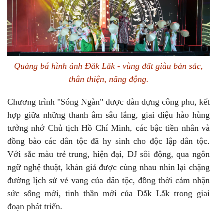
Quảng bá hình ảnh Đắk Lắk - vùng đất giàu bản sắc,
thân thiện, năng động.
Chương trình "Sóng Ngàn" được dàn dựng công phu, kết
hợp giữa những thanh âm sâu lắng, giai điệu hào hùng
tưởng nhớ Chủ tịch Hồ Chí Minh, các bậc tiền nhân và
đồng bào các dân tộc đã hy sinh cho độc lập dân tộc.
Với sắc màu trẻ trung, hiện đại, DJ sôi động, qua ngôn
ngữ nghệ thuật, khán giả được cùng nhau nhìn lại chặng
đường lịch sử vẻ vang của dân tộc, đồng thời cảm nhận
sức sống mới, tinh thần mới của Đắk Lắk trong giai
đoạn phát triển.