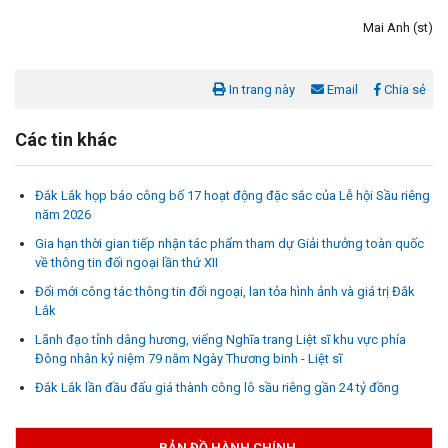
Mai Anh (st)
In trang này
Email
Chia sẻ
Các tin khác
Đắk Lắk họp báo công bố 17 hoạt động đặc sắc của Lễ hội Sầu riêng
năm 2026
Gia hạn thời gian tiếp nhận tác phẩm tham dự Giải thưởng toàn quốc
về thông tin đối ngoại lần thứ XII
Đổi mới công tác thông tin đối ngoại, lan tỏa hình ảnh và giá trị Đắk
Lắk
Lãnh đạo tỉnh dâng hương, viếng Nghĩa trang Liệt sĩ khu vực phía
Đông nhân kỷ niệm 79 năm Ngày Thương binh - Liệt sĩ
Đắk Lắk lần đầu đấu giá thành công lô sầu riêng gần 24 tỷ đồng
BẢN ĐỒ HÀNH CHÍNH