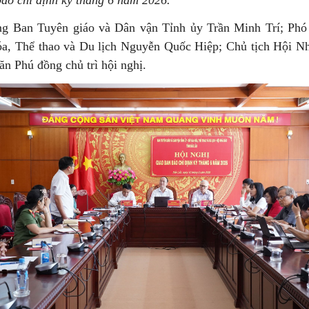
báo chí định kỳ tháng 6 năm 2026.
g Ban Tuyên giáo và Dân vận Tỉnh ủy Trần Minh Trí; Ph
a, Thể thao và Du lịch Nguyễn Quốc Hiệp; Chủ tịch Hội Nh
n Phú đồng chủ trì hội nghị.