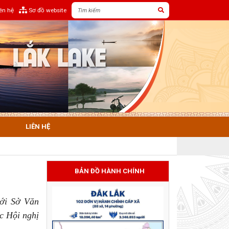
iên hệ
Sơ đồ website
LIÊN HỆ
BẢN ĐỒ HÀNH CHÍNH
với Sở Văn
c Hội nghị