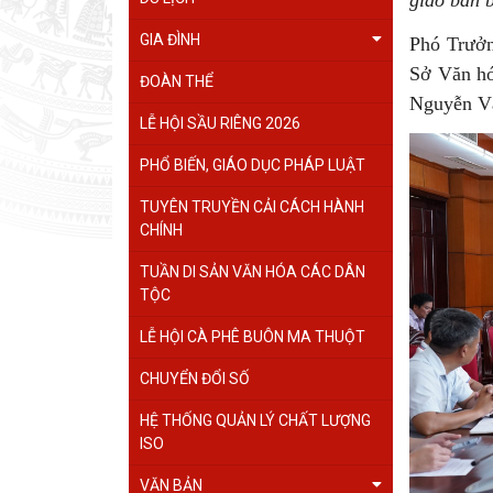
giao ban 
GIA ĐÌNH
Phó Trưởn
Sở Văn hó
ĐOÀN THỂ
Nguyễn Vă
LỄ HỘI SẦU RIÊNG 2026
PHỔ BIẾN, GIÁO DỤC PHÁP LUẬT
TUYÊN TRUYỀN CẢI CÁCH HÀNH
CHÍNH
TUẦN DI SẢN VĂN HÓA CÁC DÂN
TỘC
LỄ HỘI CÀ PHÊ BUÔN MA THUỘT
CHUYỂN ĐỔI SỐ
HỆ THỐNG QUẢN LÝ CHẤT LƯỢNG
ISO
VĂN BẢN