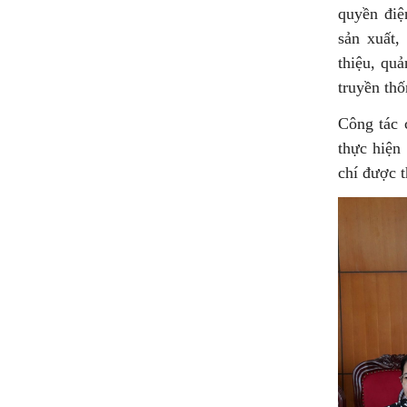
quyền điệ
sản xuất,
thiệu, quả
truyền th
Công tác c
thực hiện 
chí được 