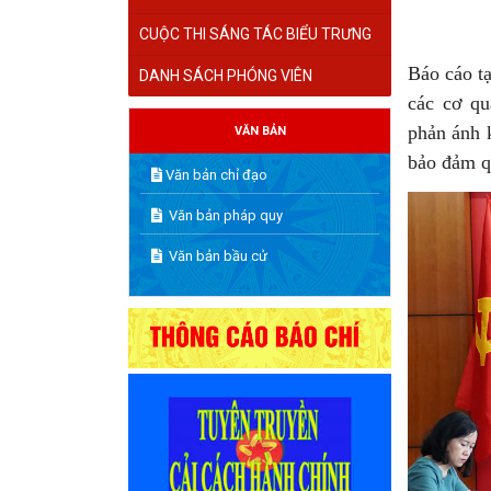
CUỘC THI SÁNG TÁC BIỂU TRƯNG
Báo cáo tạ
DANH SÁCH PHÓNG VIÊN
các cơ qu
phản ánh k
VĂN BẢN
bảo đảm qu
Văn bản chỉ đạo
Văn bản pháp quy
Văn bản bầu cử