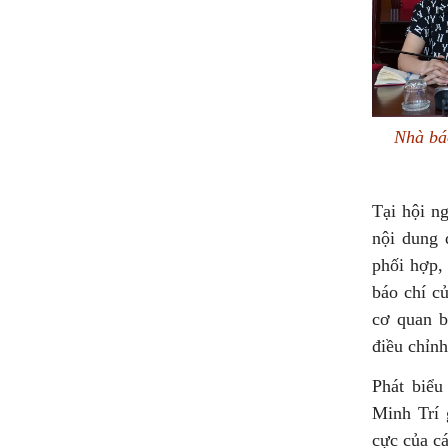
Nhà bá
Tại hội ng
nội dung 
phối hợp,
báo chí c
cơ quan b
điều chỉn
Phát biểu
Minh Trí 
cực của cá