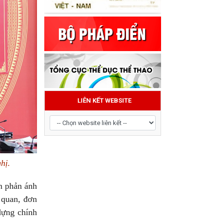
LIÊN KẾT WEBSITE
hị.
ền phản ánh
 quan, đơn
 dựng chính