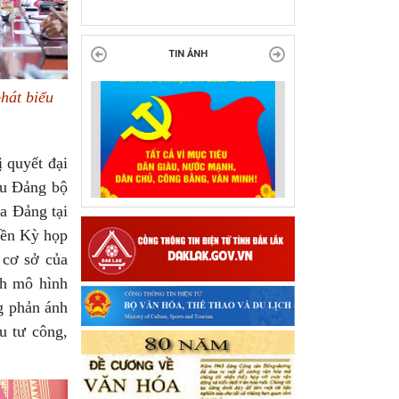
tại Đắk Lắk
TIN ẢNH
hát biểu
ị quyết đại
ểu Đảng bộ
ủa Đảng tại
uyền Kỳ họp
 cơ sở của
nh mô hình
g phản ánh
ầu tư công,