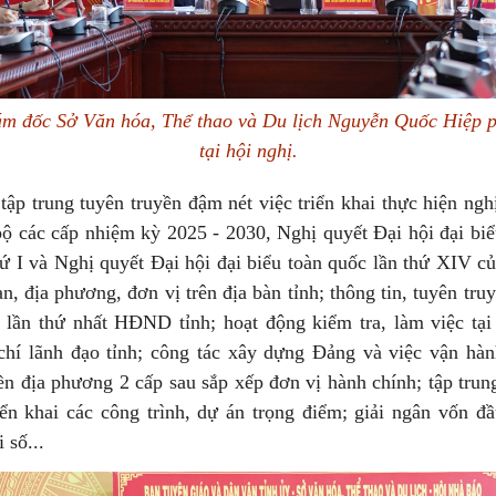
m đốc Sở Văn hóa, Thể thao và Du lịch Nguyễn Quốc Hiệp p
tại hội nghị.
tập trung tuyên truyền đậm nét việc triển khai thực hiện ngh
bộ các cấp nhiệm kỳ 2025 - 2030, Nghị quyết Đại hội đại bi
hứ I và Nghị quyết Đại hội đại biểu toàn quốc lần thứ XIV c
n, địa phương, đơn vị trên địa bàn tỉnh; thông tin, tuyên tr
 lần thứ nhất HĐND tỉnh; hoạt động kiểm tra, làm việc tại
chí lãnh đạo tỉnh; công tác xây dựng Đảng và việc vận hà
ền địa phương 2 cấp sau sắp xếp đơn vị hành chính; tập trun
iển khai các công trình, dự án trọng điểm; giải ngân vốn đ
 số...