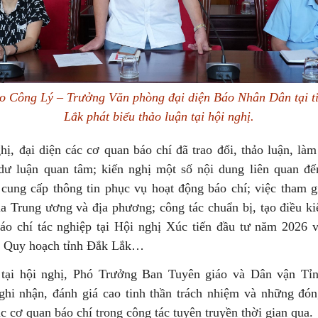
o Công Lý – Trưởng Văn phòng đại diện Báo Nhân Dân tại t
Lắk phát biểu thảo luận tại hội nghị.
hị, đại diện các cơ quan báo chí đã trao đổi, thảo luận, là
dư luận quan tâm; kiến nghị một số nội dung liên quan đế
 cung cấp thông tin phục vụ hoạt động báo chí; việc tham gi
ủa Trung ương và địa phương; công tác chuẩn bị, tạo điều ki
áo chí tác nghiệp tại Hội nghị Xúc tiến đầu tư năm 2026 
h Quy hoạch tỉnh Đắk Lắk…
 tại hội nghị, Phó Trưởng Ban Tuyên giáo và Dân vận Tỉ
ghi nhận, đánh giá cao tinh thần trách nhiệm và những đón
c cơ quan báo chí trong công tác tuyên truyền thời gian qua.