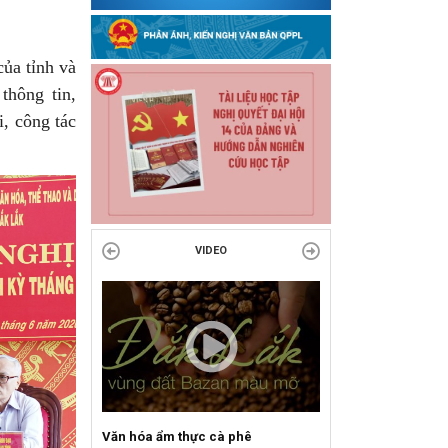
của tỉnh và
thông tin,
i, công tác
VIDEO
Sự kiện mở màn Mùa du lịch 2026