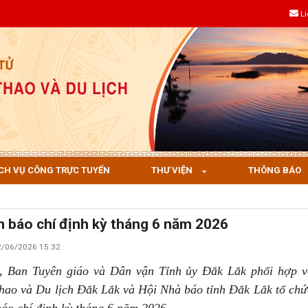
L
CH VỤ CÔNG TRỰC TUYẾN
THƯ VIỆN
THÔNG BÁO
n báo chí định kỳ tháng 6 năm 2026
2/06/2026 15:32
, Ban Tuyên giáo và Dân vận Tỉnh ủy Đắk Lắk phối hợp 
thao và Du lịch Đắk Lắk và Hội Nhà báo tỉnh Đắk Lắk tổ chứ