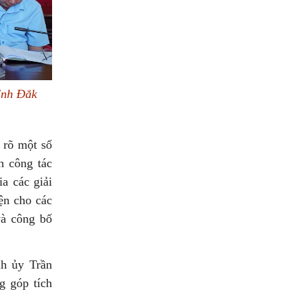
ỉnh Đắk
m rõ một số
n công tác
a các giải
ện cho các
và công bố
nh ủy Trần
g góp tích