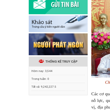
THỐNG KÊ TRUY CẬP
Hôm nay:
3,544
Trong tuần:
0
Ch
Tất cả:
9,242,227.5
Các cơ qua
nỗ lực, q
vị, địa ph