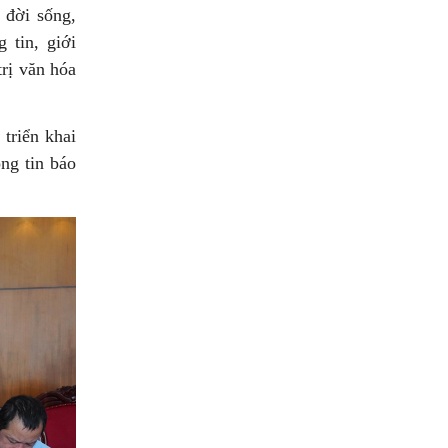
 đời sống,
 tin, giới
trị văn hóa
 triển khai
ông tin báo