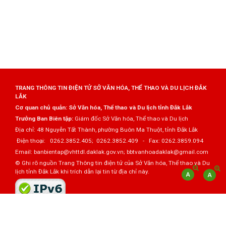
TRANG THÔNG TIN ĐIỆN TỬ SỞ VĂN HÓA, THỂ THAO VÀ DU LỊCH ĐẮK
LẮK
Cơ quan chủ quản: Sở Văn hóa, Thể thao và Du lịch tỉnh Đắk Lắk
Trưởng Ban Biên tập:
Giám đốc Sở Văn hóa, Thể thao và Du lịch
Địa chỉ: 48 Nguyễn Tất Thành, phường Buôn Ma Thuột, tỉnh Đắk Lắk
Điện thoại: 0262.3852.405; 0262.3852.409 - Fax: 0262.3859.094
Email: banbientap@vhttdl.daklak.gov.vn; bbtvanhoadaklak@gmail.com
© Ghi rõ nguồn Trang Thông tin điện tử của Sở Văn hóa, Thể thao và Du
lịch tỉnh Đắk Lắk khi trích dẫn lại tin từ địa chỉ này.
Thực hiện bởi
VNPT Đắk Lắk