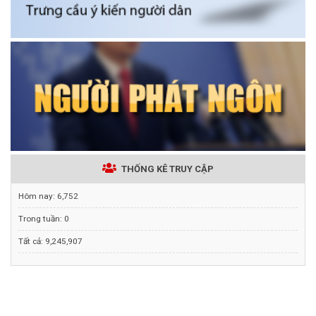
THỐNG KÊ TRUY CẬP
Hôm nay:
6,752
Trong tuần:
0
Tất cả:
9,245,907