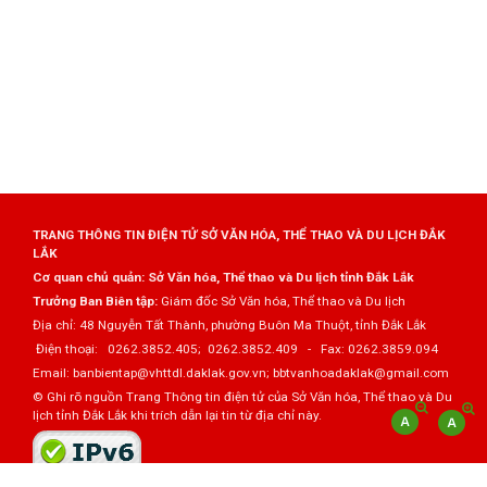
TRANG THÔNG TIN ĐIỆN TỬ SỞ VĂN HÓA, THỂ THAO VÀ DU LỊCH ĐẮK
LẮK
Cơ quan chủ quản: Sở Văn hóa, Thể thao và Du lịch tỉnh Đắk Lắk
Trưởng Ban Biên tập:
Giám đốc Sở Văn hóa, Thể thao và Du lịch
Địa chỉ: 48 Nguyễn Tất Thành, phường Buôn Ma Thuột, tỉnh Đắk Lắk
Điện thoại: 0262.3852.405; 0262.3852.409 - Fax: 0262.3859.094
Email: banbientap@vhttdl.daklak.gov.vn; bbtvanhoadaklak@gmail.com
© Ghi rõ nguồn Trang Thông tin điện tử của Sở Văn hóa, Thể thao và Du
lịch tỉnh Đắk Lắk khi trích dẫn lại tin từ địa chỉ này.