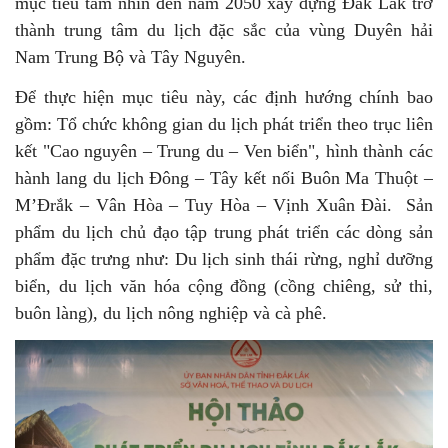
mục tiêu tầm nhìn đến năm 2050 xây dựng Đắk Lắk trở
thành trung tâm du lịch đặc sắc của vùng Duyên hải
Nam Trung Bộ và Tây Nguyên.
Để thực hiện mục tiêu này, các định hướng chính bao
gồm: Tổ chức không gian du lịch phát triển theo trục liên
kết "Cao nguyên – Trung du – Ven biển", hình thành các
hành lang du lịch Đông – Tây kết nối Buôn Ma Thuột –
M’Đrắk – Vân Hòa – Tuy Hòa – Vịnh Xuân Đài. Sản
phẩm du lịch chủ đạo tập trung phát triển các dòng sản
phẩm đặc trưng như: Du lịch sinh thái rừng, nghỉ dưỡng
biển, du lịch văn hóa cộng đồng (cồng chiêng, sử thi,
buôn làng), du lịch nông nghiệp và cà phê.