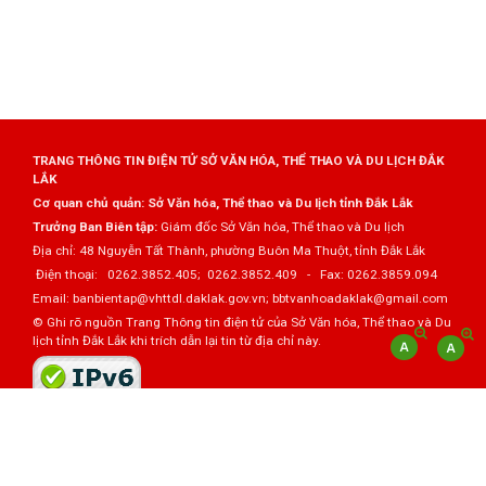
TRANG THÔNG TIN ĐIỆN TỬ SỞ VĂN HÓA, THỂ THAO VÀ DU LỊCH ĐẮK
LẮK
Cơ quan chủ quản: Sở Văn hóa, Thể thao và Du lịch tỉnh Đắk Lắk
Trưởng Ban Biên tập:
Giám đốc Sở Văn hóa, Thể thao và Du lịch
Địa chỉ: 48 Nguyễn Tất Thành, phường Buôn Ma Thuột, tỉnh Đắk Lắk
Điện thoại: 0262.3852.405; 0262.3852.409 - Fax: 0262.3859.094
Email: banbientap@vhttdl.daklak.gov.vn; bbtvanhoadaklak@gmail.com
© Ghi rõ nguồn Trang Thông tin điện tử của Sở Văn hóa, Thể thao và Du
lịch tỉnh Đắk Lắk khi trích dẫn lại tin từ địa chỉ này.
Thực hiện bởi
VNPT Đắk Lắk