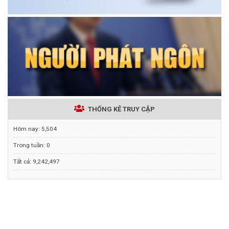
THỐNG KÊ TRUY CẬP
Hôm nay:
5,504
Trong tuần:
0
Tất cả:
9,242,497