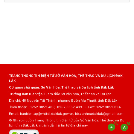
TRANG THÔNG TIN ĐIỆN TỬ SỞ VĂN HÓA, THỂ THAO VÀ DU LỊCH ĐẮK
LẮK
Cơ quan chủ quản: Sở Văn hóa, Thể thao và Du lịch tỉnh Đắk Lắk
Trưởng Ban Biên tập:
Giám đốc Sở Văn hóa, Thể thao và Du lịch
Địa chỉ: 48 Nguyễn Tất Thành, phường Buôn Ma Thuột, tỉnh Đắk Lắk
Điện thoại: 0262.3852.405; 0262.3852.409 - Fax: 0262.3859.094
Email: banbientap@vhttdl.daklak.gov.vn; bbtvanhoadaklak@gmail.com
© Ghi rõ nguồn Trang Thông tin điện tử của Sở Văn hóa, Thể thao và Du
lịch tỉnh Đắk Lắk khi trích dẫn lại tin từ địa chỉ này.