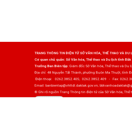
TRANG THÔNG TIN ĐIỆN TỬ SỞ VĂN HÓA, THỂ THAO VÀ DU 
Cơ quan chủ quản: Sở Văn hóa, Thể thao và Du lịch tỉnh Đắk
Trưởng Ban Biên tập:
Giám đốc Sở Văn hóa, Thể thao và Du l
Địa chỉ: 48 Nguyễn Tất Thành, phường Buôn Ma Thuột, tỉnh Đ
Điện thoại: 0262.3852.405; 0262.3852.409 - Fax: 0262.3
Email: banbientap@vhttdl.daklak.gov.vn; bbtvanhoadaklak@
© Ghi rõ nguồn Trang Thông tin điện tử của Sở Văn hóa, Thể thao
Đã kết nối EMC