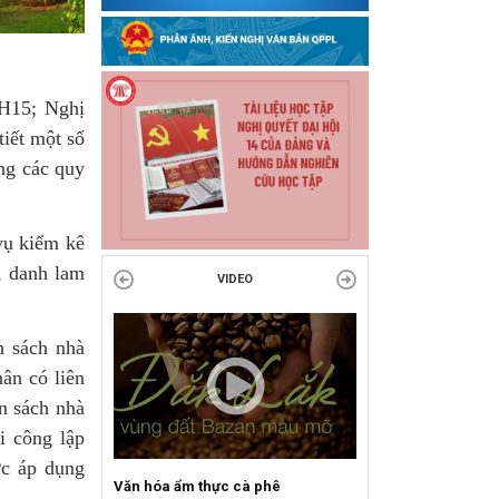
H15; Nghị
iết một số
ng các quy
vụ kiểm kê
a, danh lam
VIDEO
n sách nhà
ân có liên
n sách nhà
i công lập
ớc áp dụng
ẩm thực cà phê
Sự kiện mở màn Mùa du lịch 2026