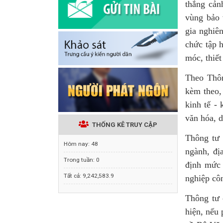
thắng cản
vùng bảo 
gia nghiên
chức tập h
móc, thiết
Theo Thôn
kèm theo,
kinh tế - 
văn hóa, 
THỐNG KÊ TRUY CẬP
Thông tư 
Hôm nay:
48
ngành, đị
Trong tuần:
0
định mức 
Tất cả:
9,242,583.9
nghiệp cô
Thông tư 
hiện, nếu 