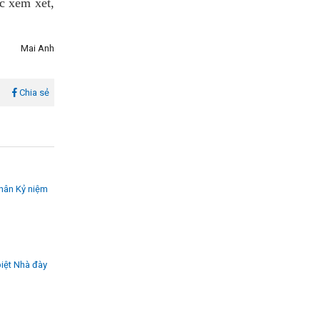
c xem xét,
Mai Anh
l
Chia sẻ
nhân Kỷ niệm
iệt Nhà đày