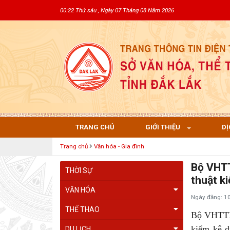
00:22 Thứ sáu , Ngày 07 Tháng 08 Năm 2026
TRANG CHỦ
GIỚI THIỆU
DỊ
Trang chủ
Văn hóa - Gia đình
Bộ VHTT
THỜI SỰ
thuật ki
VĂN HÓA
Ngày đăng: 1
THỂ THAO
Bộ VHTTDL
kiểm kê di
DU LỊCH