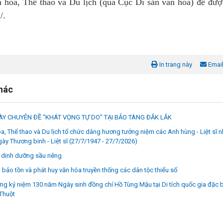
 hóa, Thể thao và Du lịch (qua Cục Di sản văn hóa) để đượ
/.
In trang này
Emai
khác
Y CHUYÊN ĐỀ “KHÁT VỌNG TỰ DO” TẠI BẢO TÀNG ĐẮK LẮK
a, Thể thao và Du lịch tổ chức dâng hương tưởng niệm các Anh hùng - Liệt sĩ 
ày Thương binh - Liệt sĩ (27/7/1947 - 27/7/2026)
dinh dưỡng sầu riêng
bảo tồn và phát huy văn hóa truyền thống các dân tộc thiểu số
g kỷ niệm 130 năm Ngày sinh đồng chí Hồ Tùng Mậu tại Di tích quốc gia đặc b
Thuột