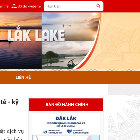
iên hệ
Sơ đồ website
LIÊN HỆ
ế - kỹ
BẢN ĐỒ HÀNH CHÍNH
ật dịch vụ
 - văn hóa,