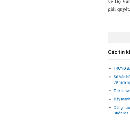
về Bộ Văn
giải quyết.
Các tin 
TRƯNG BÀ
Sở Văn hó
79 năm ng
Talkshow 
Đẩy mạnh 
Dâng hươn
Buôn Ma 