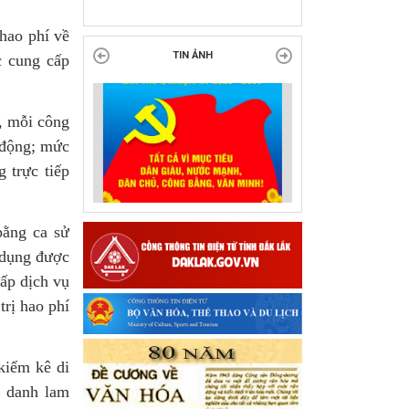
tại Đắk Lắk
 hao phí về
c cung cấp
TIN ẢNH
g, mỗi công
 động; mức
 trực tiếp
bằng ca sử
 dụng được
cấp dịch vụ
trị hao phí
kiểm kê di
, danh lam