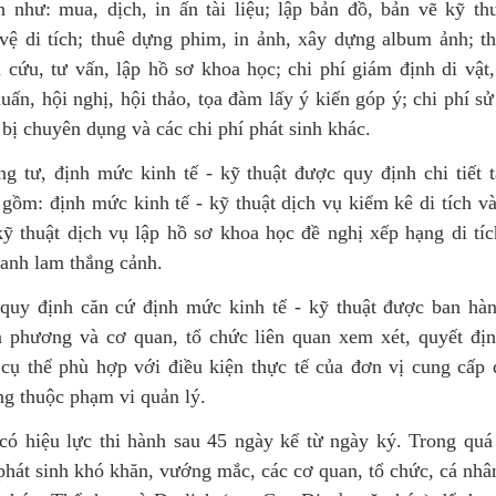
h như: mua, dịch, in ấn tài liệu; lập bản đồ, bản vẽ kỹ th
vệ di tích; thuê dựng phim, in ảnh, xây dựng album ảnh; t
 cứu, tư vấn, lập hồ sơ khoa học; chi phí giám định di vật,
uấn, hội nghị, hội thảo, tọa đàm lấy ý kiến góp ý; chi phí 
 bị chuyên dụng và các chi phí phát sinh khác.
g tư, định mức kinh tế - kỹ thuật được quy định chi tiết t
 gồm: định mức kinh tế - kỹ thuật dịch vụ kiểm kê di tích v
kỹ thuật dịch vụ lập hồ sơ khoa học đề nghị xếp hạng di tíc
danh lam thắng cảnh.
quy định căn cứ định mức kinh tế - kỹ thuật được ban hàn
a phương và cơ quan, tổ chức liên quan xem xét, quyết đị
cụ thể phù hợp với điều kiện thực tế của đơn vị cung cấp 
ng thuộc phạm vi quản lý.
có hiệu lực thi hành sau 45 ngày kể từ ngày ký. Trong quá 
phát sinh khó khăn, vướng mắc, các cơ quan, tổ chức, cá nh