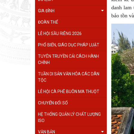
danh lam 
GIA ĐÌNH
bảo tồn và
ĐOÀN THỂ
LỄ HỘI SẦU RIÊNG 2026
PHỔ BIẾN, GIÁO DỤC PHÁP LUẬT
TUYÊN TRUYỀN CẢI CÁCH HÀNH
CHÍNH
TUẦN DI SẢN VĂN HÓA CÁC DÂN
TỘC
LỄ HỘI CÀ PHÊ BUÔN MA THUỘT
CHUYỂN ĐỔI SỐ
HỆ THỐNG QUẢN LÝ CHẤT LƯỢNG
ISO
VĂN BẢN