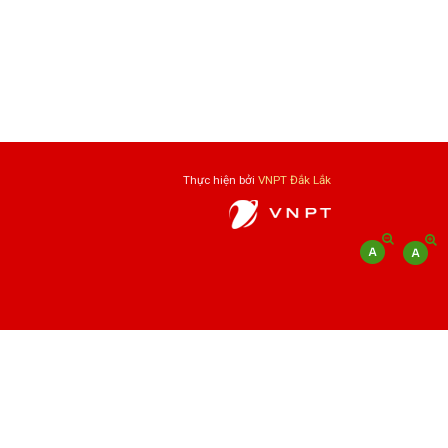
Thực hiện bởi
VNPT Đắk Lắk