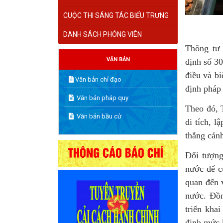
CUỘC THI SÁNG TÁC BIỂU TRƯNG
DANH SÁCH PHÓNG VIÊN
Thông tư
VĂN BẢN
định số 3
điều và b
Văn bản chỉ đạo
định pháp 
Văn bản pháp quy
Theo đó, 
Văn bản bầu cử
di tích, l
thắng cản
Đối tượng
nước để c
quan đến 
nước. Đồn
triển kha
định mức k