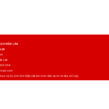
LỊCH ĐẮK LẮK
 Lắk
ịch
ắk Lắk
859.094
gmail.com
 và Du lịch tỉnh Đắk Lắk khi trích dẫn lại tin từ địa chỉ này.