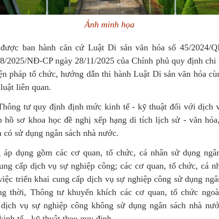
Ảnh minh họa
 được ban hành căn cứ Luật Di sản văn hóa số 45/2024/Q
08/2025/NĐ-CP ngày 28/11/2025 của Chính phủ quy định chi t
iện pháp tổ chức, hướng dẫn thi hành Luật Di sản văn hóa cù
luật liên quan.
Thông tư quy định định mức kinh tế - kỹ thuật đối với dịch 
ập hồ sơ khoa học đề nghị xếp hạng di tích lịch sử - văn hó
h có sử dụng ngân sách nhà nước.
 áp dụng gồm các cơ quan, tổ chức, cá nhân sử dụng ngâ
ung cấp dịch vụ sự nghiệp công; các cơ quan, tổ chức, cá nh
việc triển khai cung cấp dịch vụ sự nghiệp công sử dụng ngâ
g thời, Thông tư khuyến khích các cơ quan, tổ chức ngoà
i dịch vụ sự nghiệp công không sử dụng ngân sách nhà nư
Văn hóa 
inh tế - kỹ thuật theo quy định.