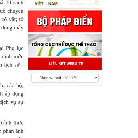
uật khoanh
huê chuyên
 cổ vật; tổ
sử dụng máy
ại Phụ lục
à định mức
h lịch sử -
LIÊN KẾT WEBSITE
h, các bộ,
nh áp dụng
dịch vụ sự
trình thực
ân phản ánh