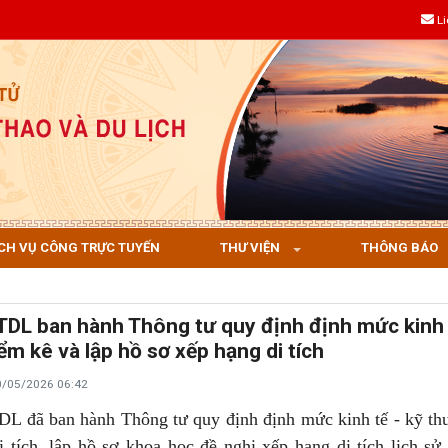
L
CH VỤ CÔNG TRỰC TUYẾN
THƯ VIỆN
THÔNG BÁO
DL ban hành Thông tư quy định định mức kinh t
ểm kê và lập hồ sơ xếp hạng di tích
0/05/2026 06:42
 đã ban hành Thông tư quy định định mức kinh tế - kỹ thu
 tích, lập hồ sơ khoa học đề nghị xếp hạng di tích lịch sử