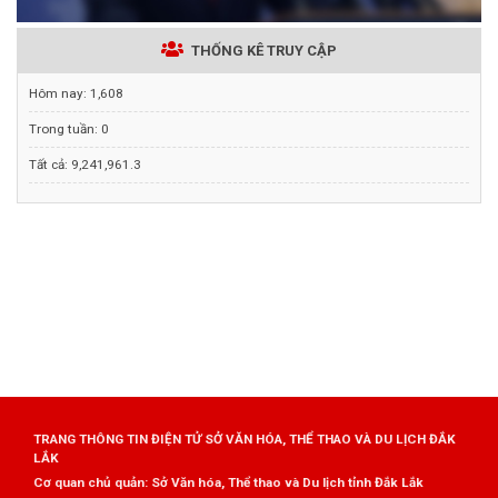
THỐNG KÊ TRUY CẬP
Hôm nay:
1,608
Trong tuần:
0
Tất cả:
9,241,961.3
TRANG THÔNG TIN ĐIỆN TỬ SỞ VĂN HÓA, THỂ THAO VÀ DU LỊCH ĐẮK
LẮK
Cơ quan chủ quản: Sở Văn hóa, Thể thao và Du lịch tỉnh Đắk Lắk