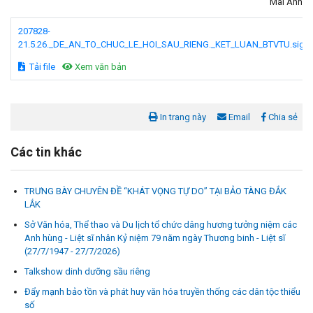
Mai Anh
207828-
21.5.26._DE_AN_TO_CHUC_LE_HOI_SAU_RIENG._KET_LUAN_BTVTU.signe
Tải file
Xem văn bản
In trang này
Email
Chia sẻ
Các tin khác
TRƯNG BÀY CHUYÊN ĐỀ “KHÁT VỌNG TỰ DO” TẠI BẢO TÀNG ĐẮK
LẮK
Sở Văn hóa, Thể thao và Du lịch tổ chức dâng hương tưởng niệm các
Anh hùng - Liệt sĩ nhân Kỷ niệm 79 năm ngày Thương binh - Liệt sĩ
(27/7/1947 - 27/7/2026)
Talkshow dinh dưỡng sầu riêng
Đẩy mạnh bảo tồn và phát huy văn hóa truyền thống các dân tộc thiểu
số