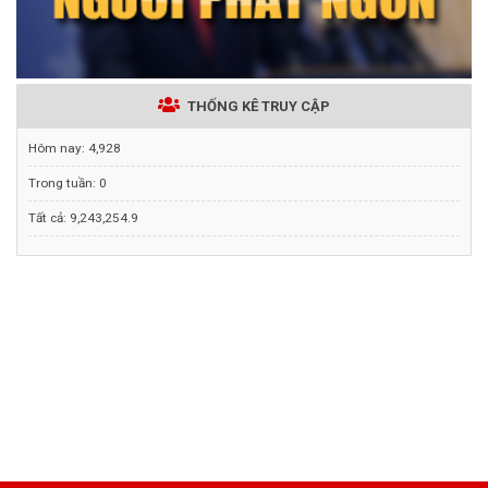
THỐNG KÊ TRUY CẬP
Hôm nay:
4,928
Trong tuần:
0
Tất cả:
9,243,254.9