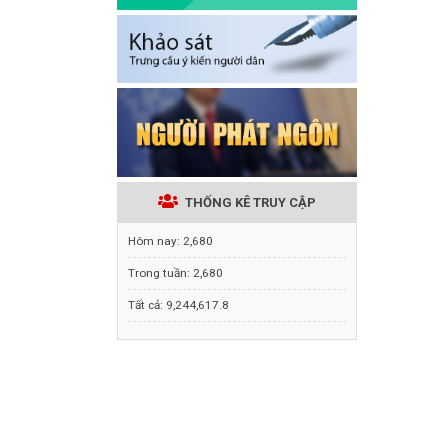
THỐNG KÊ TRUY CẬP
Hôm nay:
2,680
Trong tuần:
2,680
Tất cả:
9,244,617.8