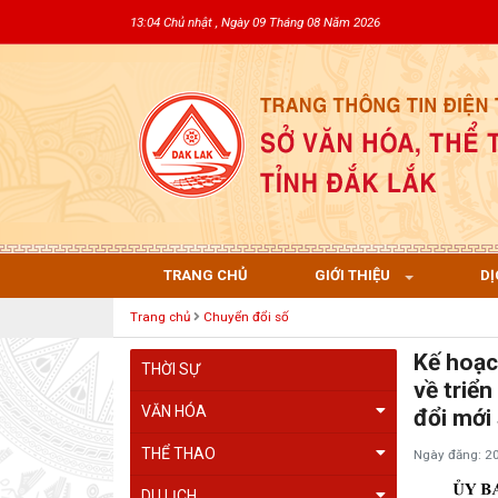
13:04 Chủ nhật , Ngày 09 Tháng 08 Năm 2026
TRANG CHỦ
GIỚI THIỆU
DỊ
Trang chủ
Chuyển đổi số
Kế hoạ
THỜI SỰ
về triể
VĂN HÓA
đổi mớ
THỂ THAO
Ngày đăng: 2
DU LỊCH