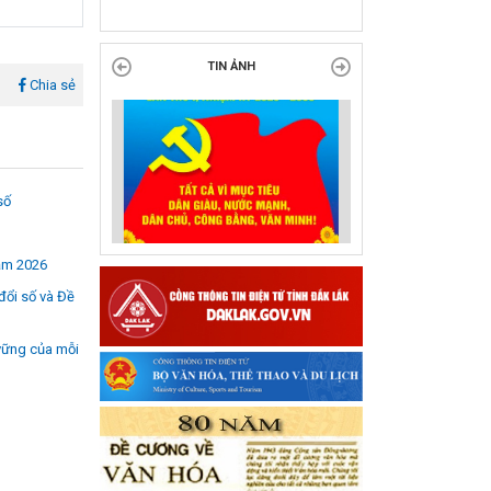
tại Đắk Lắk
l
Chia sẻ
TIN ẢNH
số
năm 2026
đổi số và Đề
 vững của mỗi