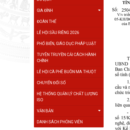
GIA ĐÌNH
ĐOÀN THỂ
LỄ HỘI SẦU RIÊNG 2026
PHỔ BIẾN, GIÁO DỤC PHÁP LUẬT
TUYÊN TRUYỀN CẢI CÁCH HÀNH
CHÍNH
LỄ HỘI CÀ PHÊ BUÔN MA THUỘT
CHUYỂN ĐỔI SỐ
HỆ THỐNG QUẢN LÝ CHẤT LƯỢNG
ISO
VĂN BẢN
DANH SÁCH PHÓNG VIÊN