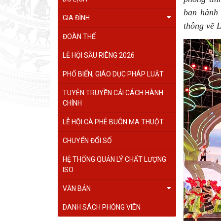
ban hành 
GIA ĐÌNH
thông về L
ĐOÀN THỂ
LỄ HỘI SẦU RIÊNG 2026
PHỔ BIẾN, GIÁO DỤC PHÁP LUẬT
TUYÊN TRUYỀN CẢI CÁCH HÀNH
CHÍNH
LỄ HỘI CÀ PHÊ BUÔN MA THUỘT
CHUYỂN ĐỔI SỐ
HỆ THỐNG QUẢN LÝ CHẤT LƯỢNG
ISO
VĂN BẢN
DANH SÁCH PHÓNG VIÊN