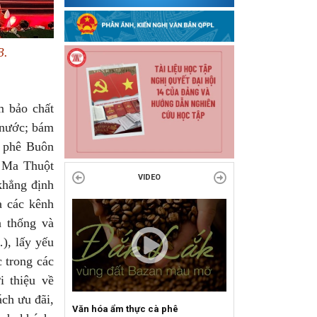
3.
m bảo chất
 nước; bám
à phê Buôn
n Ma Thuột
VIDEO
 khẳng định
a các kênh
n thống và
), lấy yếu
c trong các
i thiệu về
ch ưu đãi,
m thực cà phê
Sự kiện mở màn Mùa du lịch 2026