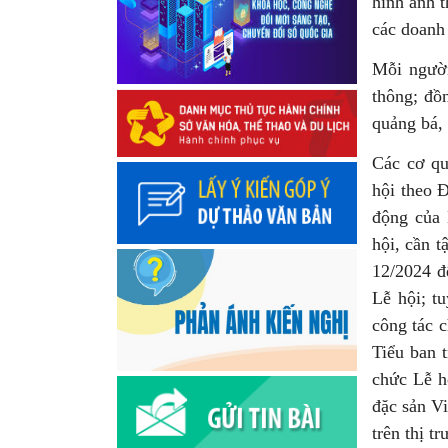
hình ảnh t
các doanh
Mỗi người
thông; đồ
quảng bá, 
Các cơ qu
hội theo Đ
động của 
hội, cần t
12/2024 đ
Lễ hội; t
công tác 
Tiểu ban t
chức Lễ h
đặc sản Vi
trên thị t