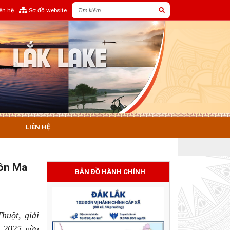
iên hệ
Sơ đồ website
LIÊN HỆ
uôn Ma
BẢN ĐỒ HÀNH CHÍNH
huột, giải
m 2025 vừa