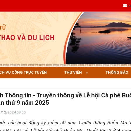
L
CH VỤ CÔNG TRỰC TUYẾN
THƯ VIỆN
THÔNG BÁO
h Thông tin - Truyền thông về Lễ hội Cà phê B
ần thứ 9 năm 2025
1/12/2024 08:30
ức các hoạt động kỷ niệm 50 năm Chiến thắng Buôn Ma T
h Đắk Lắk và Lễ hội Cà phê Buôn Ma Thuột lần thứ 9 nă