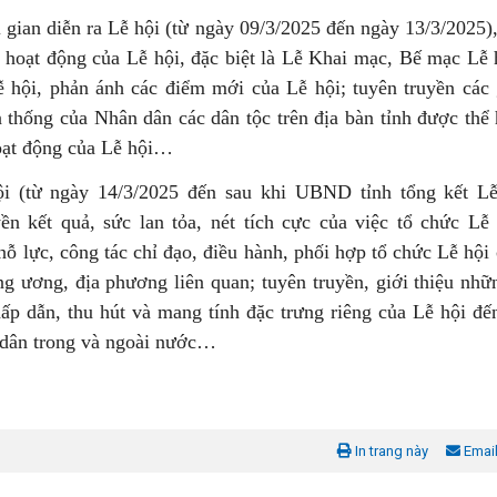
 gian diễn ra Lễ hội (từ ngày 09/3/2025 đến ngày 13/3/2025)
c hoạt động của Lễ hội, đặc biệt là Lễ Khai mạc, Bế mạc Lễ 
ễ hội, phản ánh các điểm mới của Lễ hội; tuyên truyền các g
 thống của Nhân dân các dân tộc trên địa bàn tỉnh được thể
oạt động của Lễ hội…
i (từ ngày 14/3/2025 đến sau khi UBND tỉnh tổng kết Lễ
yền kết quả, sức lan tỏa, nét tích cực của việc tổ chức Lễ 
nỗ lực, công tác chỉ đạo, điều hành, phối hợp tổ chức Lễ hội
ng ương, địa phương liên quan; tuyên truyền, giới thiệu nhữ
hấp dẫn, thu hút và mang tính đặc trưng riêng của Lễ hội đế
dân trong và ngoài nước…
In trang này
Emai