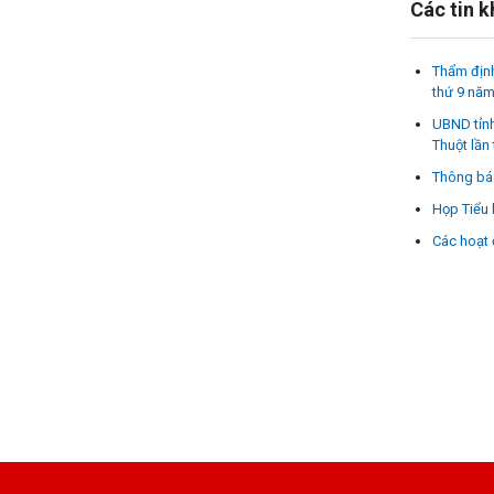
Các tin 
Thẩm định
thứ 9 nă
UBND tỉnh
Thuột lần
Thông báo
Họp Tiểu 
Các hoạt 