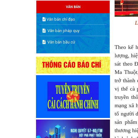
VĂN BẢN
Văn bản chỉ đạo
L
Văn bản pháp quy
Văn bản bầu cử
Theo kế h
lượng, hi
sát theo 
Ma Thuột,
trở thành 
vị thế cà
truyền th
mạng xã h
tố người d
sản phẩm 
thương hi