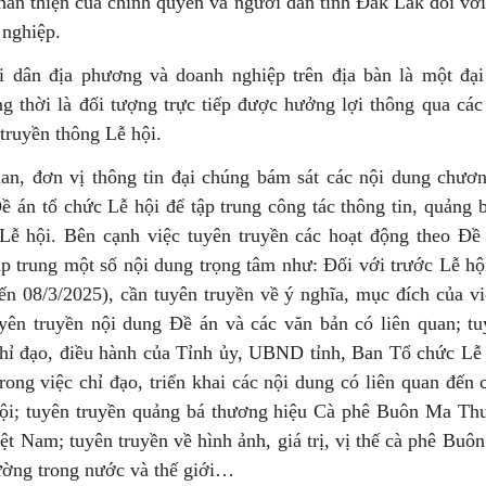
hân thiện của chính quyền và người dân tỉnh Đắk Lắk đối vớ
 nghiệp.
 dân địa phương và doanh nghiệp trên địa bàn là một đại
ng thời là đối tượng trực tiếp được hưởng lợi thông qua các
truyền thông Lễ hội.
an, đơn vị thông tin đại chúng bám sát các nội dung chươn
ề án tổ chức Lễ hội để tập trung công tác thông tin, quảng 
Lễ hội. Bên cạnh việc tuyên truyền các hoạt động theo Đề
ập trung một số nội dung trọng tâm như: Đối với trước Lễ hộ
ến 08/3/2025), cần tuyên truyền về ý nghĩa, mục đích của vi
uyên truyền nội dung Đề án và các văn bản có liên quan; tu
chỉ đạo, điều hành của Tỉnh ủy, UBND tỉnh, Ban Tổ chức Lễ 
rong việc chỉ đạo, triển khai các nội dung có liên quan đến 
ội; tuyên truyền quảng bá thương hiệu Cà phê Buôn Ma Thu
ệt Nam; tuyên truyền về hình ảnh, giá trị, vị thế cà phê Bu
rường trong nước và thế giới…