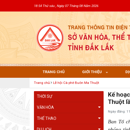
18:54 Thứ sáu , Ngày 07 Tháng 08 Năm 2026
TRANG CHỦ
GIỚI THIỆU
DỊ
Trang chủ
Lễ hội Cà phê Buôn Ma Thuột
Kế hoạc
THỜI SỰ
Thuột l
VĂN HÓA
Ngày đăng: 1
THỂ THAO
Ban Tổ ch
phóng tỉn
DU LỊCH