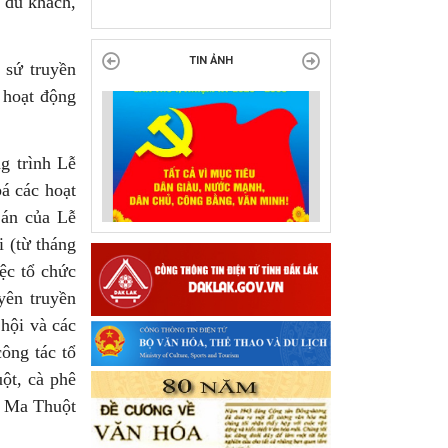
i du khách,
tại Đắk Lắk
 sứ truyền
TIN ẢNH
 hoạt động
g trình Lễ
bá các hoạt
 án của Lễ
i (từ tháng
ệc tổ chức
yên truyền
hội và các
công tác tổ
ột, cà phê
ôn Ma Thuột