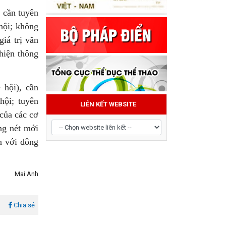
, cần tuyên
hội; không
iá trị văn
 hiện thông
 hội), cần
hội; tuyên
 của các cơ
LIÊN KẾT WEBSITE
ng nét mới
n với đông
Mai Anh
l
Chia sẻ