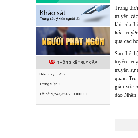
Trong thời
truyền cá
khí của L
hóa truyền
qua các h
Sau Lễ hộ
tuyên tru
THỐNG KÊ TRUY CẬP
truyền sự 
Hôm nay:
5,432
quan, Tru
Trong tuần:
0
giàu sức 
Tất cả:
9,243,324.200000001
đảo Nhân 