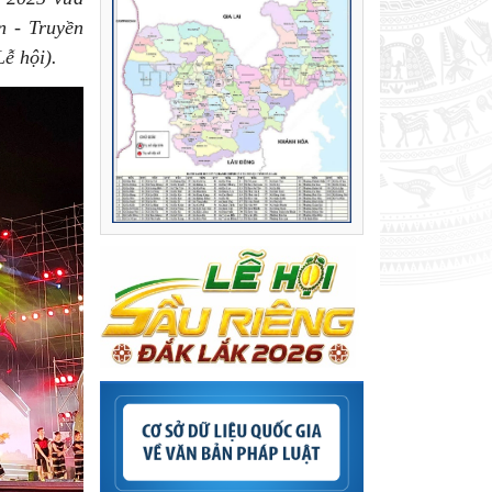
n - Truyền
ễ hội).