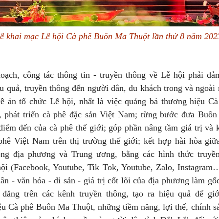
ễ khai mạc Lễ hội Cà phê Buôn Ma Thuột lần thứ 8 năm 202
oạch, công tác thông tin - truyền thông về Lễ hội phải đả
ệu quả, truyền thông đến người dân, du khách trong và ngoài
Đề án tổ chức Lễ hội, nhất là việc quảng bá thương hiệu C
 phát triển cà phê đặc sản Việt Nam; từng bước đưa Buô
điểm đến của cà phê thế giới; góp phần nâng tầm giá trị và
 phê Việt Nam trên thị trường thế giới; kết hợp hài hòa giữ
ông địa phương và Trung ương, bằng các hình thức truyề
ội (Facebook, Youtube, Tik Tok, Youtube, Zalo, Instagram…
ân - văn hóa - di sản - giá trị cốt lõi của địa phương làm gố
đăng trên các kênh truyền thông, tạo ra hiệu quả để giớ
ệu Cà phê Buôn Ma Thuột, những tiềm năng, lợi thế, chính sá
Văn hóa ẩ