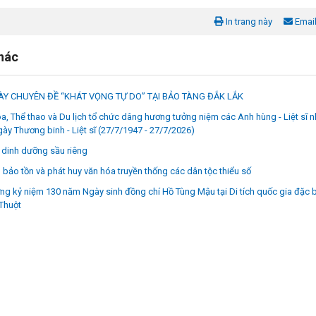
In trang này
Emai
khác
Y CHUYÊN ĐỀ “KHÁT VỌNG TỰ DO” TẠI BẢO TÀNG ĐẮK LẮK
a, Thể thao và Du lịch tổ chức dâng hương tưởng niệm các Anh hùng - Liệt sĩ 
ày Thương binh - Liệt sĩ (27/7/1947 - 27/7/2026)
dinh dưỡng sầu riêng
bảo tồn và phát huy văn hóa truyền thống các dân tộc thiểu số
g kỷ niệm 130 năm Ngày sinh đồng chí Hồ Tùng Mậu tại Di tích quốc gia đặc b
Thuột