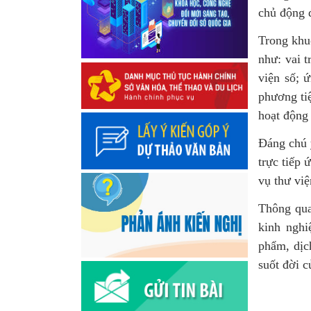
chủ động đ
Trong khuô
như: vai t
viện số; 
phương tiệ
hoạt động 
Đáng chú ý
trực tiếp 
vụ thư việ
Thông qua
kinh ngh
phẩm, dịc
suốt đời c