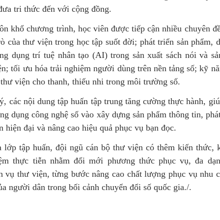
ưa tri thức đến với cộng đồng.
n khổ chương trình, học viên được tiếp cận nhiều chuyên đề
rò của thư viện trong học tập suốt đời; phát triển sản phẩm, 
ứng dụng trí tuệ nhân tạo (AI) trong sản xuất sách nói và s
n; tối ưu hóa trải nghiệm người dùng trên nền tảng số; kỹ n
thư viện cho thanh, thiếu nhi trong môi trường số.
, các nội dung tập huấn tập trung tăng cường thực hành, gi
ứng dụng công nghệ số vào xây dựng sản phẩm thông tin, phát
n hiện đại và nâng cao hiệu quả phục vụ bạn đọc.
 lớp tập huấn, đội ngũ cán bộ thư viện có thêm kiến thức, 
iệm thực tiễn nhằm đổi mới phương thức phục vụ, đa dạn
h vụ thư viện, từng bước nâng cao chất lượng phục vụ nhu c
ủa người dân trong bối cảnh chuyển đổi số quốc gia./.