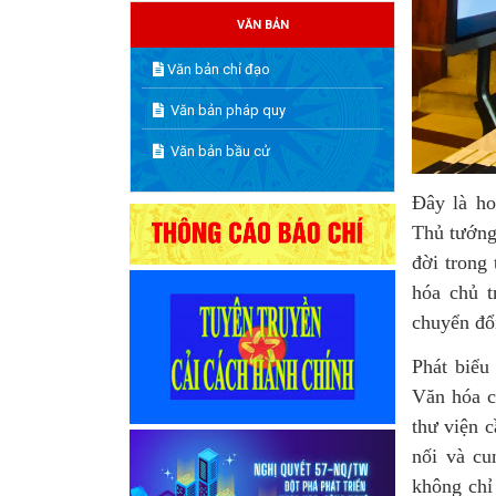
VĂN BẢN
Văn bản chỉ đạo
Văn bản pháp quy
Văn bản bầu cử
Đây là ho
Thủ tướng
đời trong
hóa chủ t
chuyển đổi
Phát biểu
Văn hóa c
thư viện 
nối và cu
không chỉ 