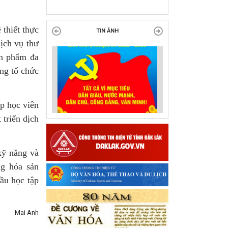
tại Đắk Lắk
 thiết thực
TIN ẢNH
dịch vụ thư
ản phẩm đa
ăng tổ chức
úp học viên
 triển dịch
kỹ năng và
g hóa sản
ầu học tập
Mai Anh