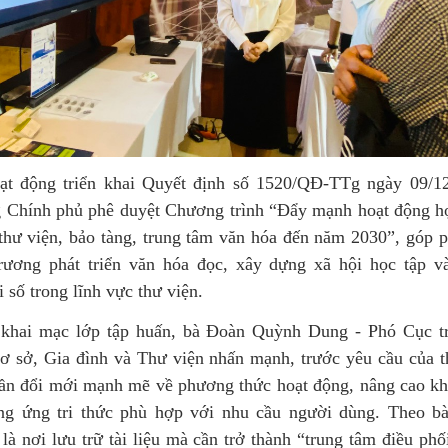
ạt động triển khai Quyết định số 1520/QĐ-TTg ngày 09/1
 Chính phủ phê duyệt Chương trình “Đẩy mạnh hoạt động họ
 thư viện, bảo tàng, trung tâm văn hóa đến năm 2030”, góp p
rương phát triển văn hóa đọc, xây dựng xã hội học tập v
 số trong lĩnh vực thư viện.
 khai mạc lớp tập huấn, bà Đoàn Quỳnh Dung - Phó Cục 
ơ sở, Gia đình và Thư viện nhấn mạnh, trước yêu cầu của th
cần đổi mới mạnh mẽ về phương thức hoạt động, nâng cao kh
ng ứng tri thức phù hợp với nhu cầu người dùng. Theo bà
Vă
là nơi lưu trữ tài liệu mà cần trở thành “trung tâm điều phối