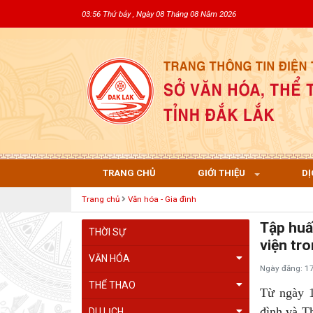
03:56 Thứ bảy , Ngày 08 Tháng 08 Năm 2026
TRANG CHỦ
GIỚI THIỆU
DỊ
Trang chủ
Văn hóa - Gia đình
Tập huấ
THỜI SỰ
viện tr
VĂN HÓA
Ngày đăng: 1
THỂ THAO
Từ ngày 1
đình và T
DU LỊCH