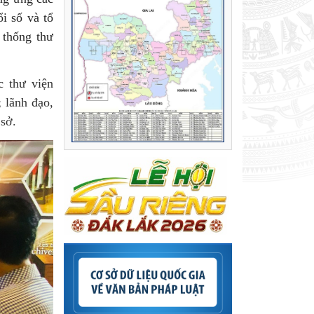
i số và tổ
 thống thư
c thư viện
 lãnh đạo,
 sở.