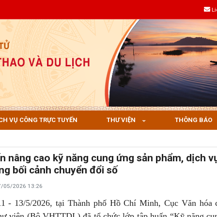
L
CH VỤ CÔNG TRỰC TUYẾN
THƯ VIỆN
THÔNG BÁO
n nâng cao kỹ năng cung ứng sản phẩm, dịch v
ong bối cảnh chuyển đổi số
7/05/2026 13:26
1 - 13/5/2026, tại Thành phố Hồ Chí Minh, Cục Văn hóa 
hư viện (Bộ VHTTDL) đã tổ chức lớp tập huấn “Kỹ năng cu