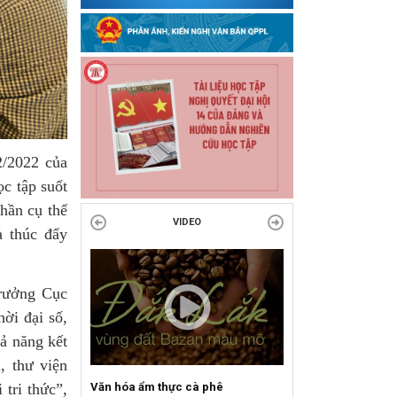
2/2022 của
c tập suốt
hần cụ thể
VIDEO
à thúc đẩy
trưởng Cục
ời đại số,
ả năng kết
, thư viện
n hóa ẩm thực cà phê
Sự kiện mở màn Mùa du lịch 2026
 tri thức”,