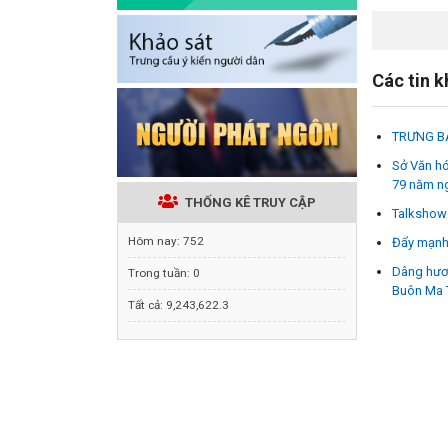
Các tin 
TRƯNG BÀ
Sở Văn hó
79 năm ng
THỐNG KÊ TRUY CẬP
Talkshow 
Hôm nay:
752
Đẩy mạnh 
Dâng hươn
Trong tuần:
0
Buôn Ma 
Tất cả:
9,243,622.3