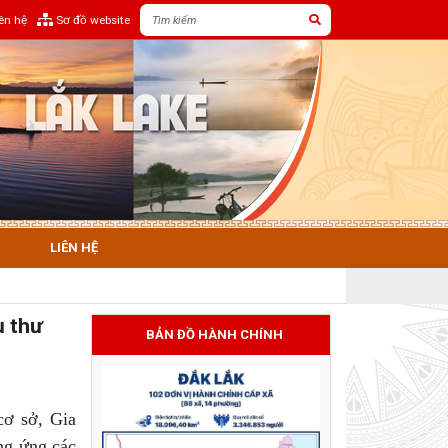
iên hệ
Sơ đồ website
LIÊN HỆ
ụ thư
BẢN ĐỒ HÀNH CHÍNH
cơ sở, Gia
ng ứng các