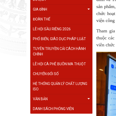
sản phẩm,
GIA ĐÌNH
chức hoạt
ĐOÀN THỂ
viện công 
LỄ HỘI SẦU RIÊNG 2026
Tham gia 
thuộc các
PHỔ BIẾN, GIÁO DỤC PHÁP LUẬT
viên chức 
TUYÊN TRUYỀN CẢI CÁCH HÀNH
CHÍNH
LỄ HỘI CÀ PHÊ BUÔN MA THUỘT
CHUYỂN ĐỔI SỐ
HỆ THỐNG QUẢN LÝ CHẤT LƯỢNG
ISO
VĂN BẢN
DANH SÁCH PHÓNG VIÊN