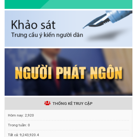
THỐNG KÊ TRUY CẬP
Hôm nay:
2,920
Trong tuần:
0
Tất cả:
9,243,920.4