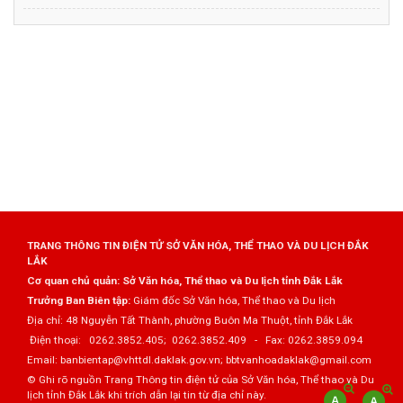
TRANG THÔNG TIN ĐIỆN TỬ SỞ VĂN HÓA, THỂ THAO VÀ DU LỊCH ĐẮK
LẮK
Cơ quan chủ quản: Sở Văn hóa, Thể thao và Du lịch tỉnh Đắk Lắk
Trưởng Ban Biên tập:
Giám đốc Sở Văn hóa, Thể thao và Du lịch
Địa chỉ: 48 Nguyễn Tất Thành, phường Buôn Ma Thuột, tỉnh Đắk Lắk
Điện thoại: 0262.3852.405; 0262.3852.409 - Fax: 0262.3859.094
Email: banbientap@vhttdl.daklak.gov.vn; bbtvanhoadaklak@gmail.com
© Ghi rõ nguồn Trang Thông tin điện tử của Sở Văn hóa, Thể thao và Du
lịch tỉnh Đắk Lắk khi trích dẫn lại tin từ địa chỉ này.