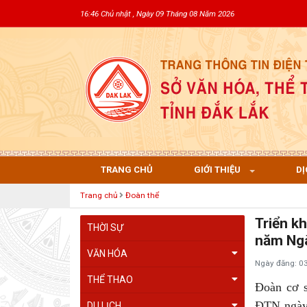
16:46 Chủ nhật , Ngày 09 Tháng 08 Năm 2026
TRANG CHỦ
GIỚI THIỆU
DỊ
Trang chủ
Đoàn thể
Triển k
THỜI SỰ
năm Ngà
VĂN HÓA
Ngày đăng: 0
THỂ THAO
Đoàn cơ s
ĐTN ngày 
DU LỊCH