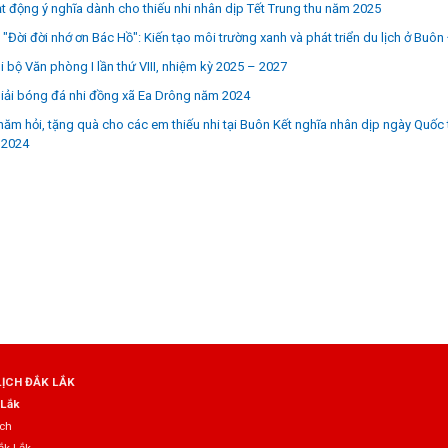
t động ý nghĩa dành cho thiếu nhi nhân dịp Tết Trung thu năm 2025
 "Đời đời nhớ ơn Bác Hồ": Kiến tạo môi trường xanh và phát triển du lịch ở Buô
hi bộ Văn phòng I lần thứ VIII, nhiệm kỳ 2025 – 2027
iải bóng đá nhi đồng xã Ea Drông năm 2024
hăm hỏi, tặng quà cho các em thiếu nhi tại Buôn Kết nghĩa nhân dịp ngày Quốc 
 2024
LỊCH ĐẮK LẮK
 Lắk
ịch