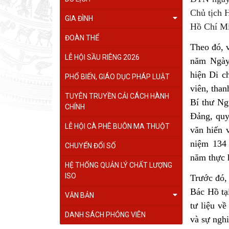
Chủ tịch 
GIA ĐÌNH
Hồ Chí Mi
ĐOÀN THỂ
Theo đó, 
LỄ HỘI SẦU RIÊNG 2026
năm Ngày
hiện Di c
PHỔ BIẾN, GIÁO DỤC PHÁP LUẬT
viên, than
TUYÊN TRUYỀN CẢI CÁCH HÀNH
Bí thư Ng
CHÍNH
Đảng, quy
LỄ HỘI CÀ PHÊ BUÔN MA THUỘT
văn hiến 
niệm 134
CHUYỂN ĐỔI SỐ
năm thực 
HỆ THỐNG QUẢN LÝ CHẤT LƯỢNG
ISO
Trước đó,
Bác Hồ tạ
VĂN BẢN
tư liệu v
DANH SÁCH PHÓNG VIÊN
và sự ngh