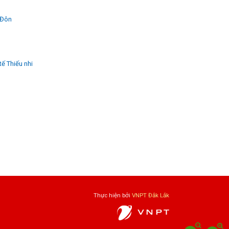
n Đôn
tế Thiếu nhi
Thực hiện bởi
VNPT Đắk Lắk