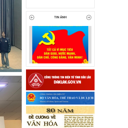
tại Đắk Lắk
TIN ẢNH