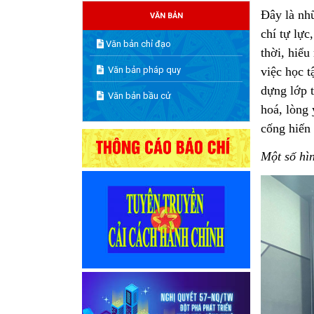
Đây là nh
VĂN BẢN
chí tự lực
Văn bản chỉ đạo
thời, hiểu
Văn bản pháp quy
việc học 
dựng lớp t
Văn bản bầu cử
hoá, lòng 
cống hiến
Một số hì