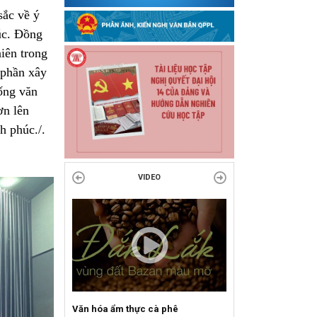
sắc về ý
húc. Đồng
niên trong
 phần xây
ống văn
ơn lên
h phúc./.
VIDEO
Văn hóa ẩm thực cà phê
Sự kiện mở màn Mùa 