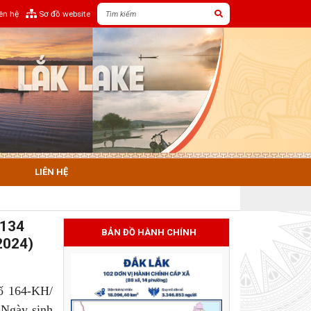
iên hệ
Sơ đồ website
LIÊN HỆ
 134
BẢN ĐỒ HÀNH CHÍNH
2024)
ố 164-KH/
 Ngày sinh