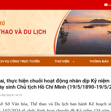
L
CH VỤ CÔNG TRỰC TUYẾN
THƯ VIỆN
THÔNG BÁO
hai, thực hiện chuỗi hoạt động nhân dịp Kỷ niệm
y sinh Chủ tịch Hồ Chí Minh (19/5/1890-19/5/
3/06/2024 14:19
ở Sở Văn hóa, Thể thao và Du lịch
ban hành Kế hoạch s
14/5/2024 tổ chức Sinh hoạt chuyên đề Kỷ niệm 134 năm