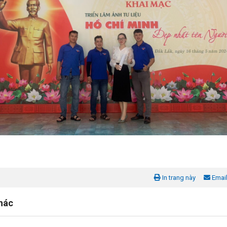
In trang này
Emai
khác