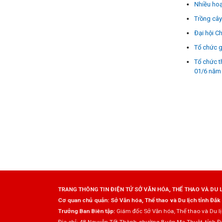
Nhiều hoạ
Trồng cây
Đại hội C
Tổ chức g
Tổ chức t
01/6 năm
TRANG THÔNG TIN ĐIỆN TỬ SỞ VĂN HÓA, THỂ THAO VÀ DU 
Cơ quan chủ quản: Sở Văn hóa, Thể thao và Du lịch tỉnh Đắk
Trưởng Ban Biên tập:
Giám đốc Sở Văn hóa, Thể thao và Du l