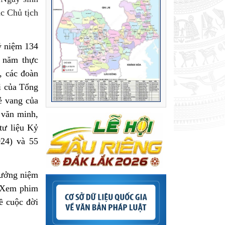
c Chủ tịch
ỷ niệm 134
 năm thực
, các đoàn
õi của Tổng
ẻ vang của
 văn minh,
tư liệu Kỷ
24) và 55
tưởng niệm
; Xem phim
về cuộc đời