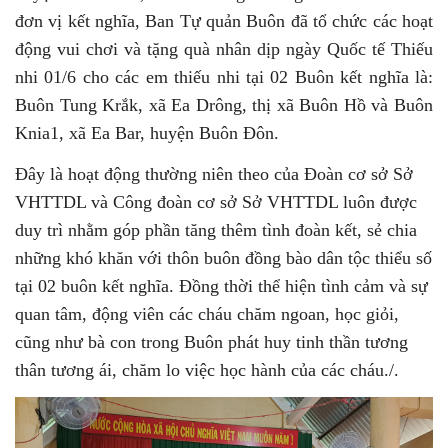
đơn vị kết nghĩa, Ban Tự quản Buôn đã tổ chức các hoạt
động vui chơi và tặng quà nhân dịp ngày Quốc tế Thiếu
nhi 01/6 cho các em thiếu nhi tại 02 Buôn kết nghĩa là:
Buôn Tung Krắk, xã Ea Drông, thị xã Buôn Hồ và Buôn
Knia1, xã Ea Bar, huyện Buôn Đôn.
Đây là hoạt động thường niên theo của
Đoàn cơ sở Sở
VHTTDL và Công đoàn cơ sở Sở VHTTDL luôn được
duy trì
nhằm góp phần tăng thêm tình đoàn kết, sẻ chia
những khó khăn với thôn buôn đồng bào dân tộc thiểu số
tại 02 buôn kết nghĩa. Đồng thời thể hiện tình cảm và sự
quan tâm, động viên các cháu chăm ngoan, học giỏi,
cũng như bà con trong Buôn phát huy tinh thần tương
thân tương ái, chăm lo việc học hành của các cháu./.